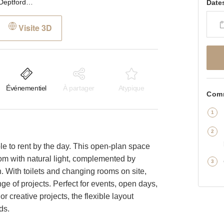
Deptford Broadway, Deptford - First Floor Studio
Date
Visite 3D
Événementiel
À partager
Atypique
Comm
able to rent by the day. This open-plan space
oom with natural light, complemented by
h. With toilets and changing rooms on site,
ange of projects. Perfect for events, open days,
 creative projects, the flexible layout
ds.