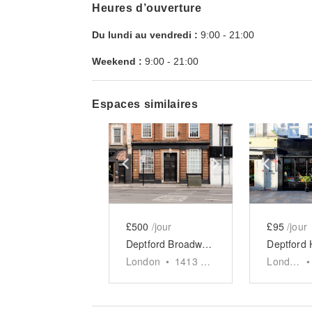
Heures d’ouverture
Du lundi au vendredi :
9:00
-
21:00
Weekend :
9:00
-
21:00
Espaces similaires
Show previous slide
Show next slid
Show 
£500
/jour
£95
/jour
Deptford Broadway, Deptford - The Retro Studio
London
•
1413
sq ft
London
•