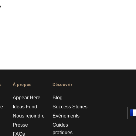
?
e
À propos
Découvrir
Appear Here
Blog
ce
Ideas Fund
Success Stories
Nous rejoindre
Événements
Presse
Guides
pratiques
FAQs