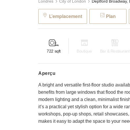
Londres
City of London
L’emplacement
Plan
722
sqft
Boutique
Bar & Restaurant
aperçu
A bright and versatile first-floor studio avail
benefits from large windows that flood the r
modern lighting and a clean, minimalist finis
it’s a practical yet stylish option for a wide r
workshops, pop-up shops, retail showcases, or
makes it easy to adapt the space to your nee