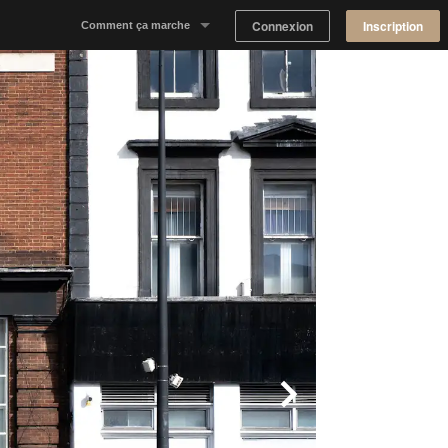
Connexion
Inscription
Comment ça marche
Notre concept
Proposer un espace
Trouver un espace
Tableau de Bord Propriétaire