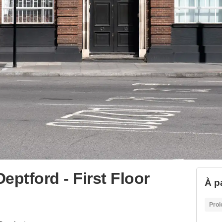
eptford - First Floor
À p
Prol