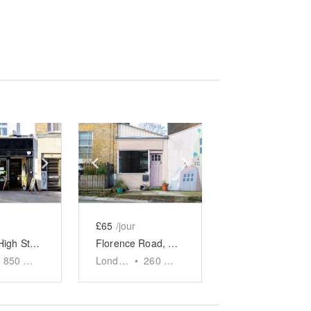
e
previous slide
Show next slide
Show previous slide
Show next slide
£65
/jour
Deptford High Street - Quirky Cafe Takeover
Florence Road, Deptford - The Residential Shop
850
sq ft
London
•
260
sq ft