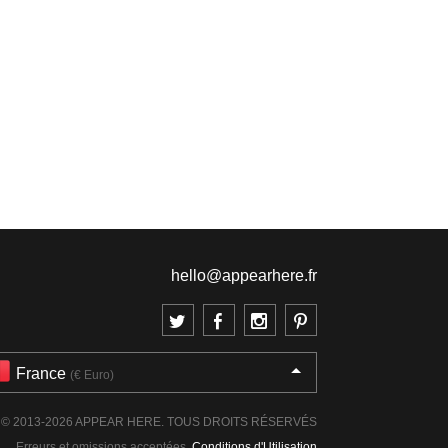
hello@appearhere.fr
France
(€ Euro)
© 2013-2026 APPEAR HERE. TOUS DROITS RÉSERVÉS
Erreurs et omissions acceptées.
Conditions d'Utilisation