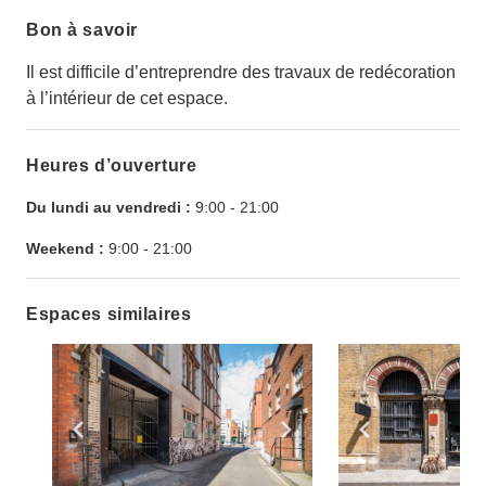
Bon à savoir
Il est difficile d’entreprendre des travaux de redécoration
à l’intérieur de cet espace.
Heures d’ouverture
Du lundi au vendredi :
9:00
-
21:00
Weekend :
9:00
-
21:00
Espaces similaires
Show previous slide
Show next slide
Show previ