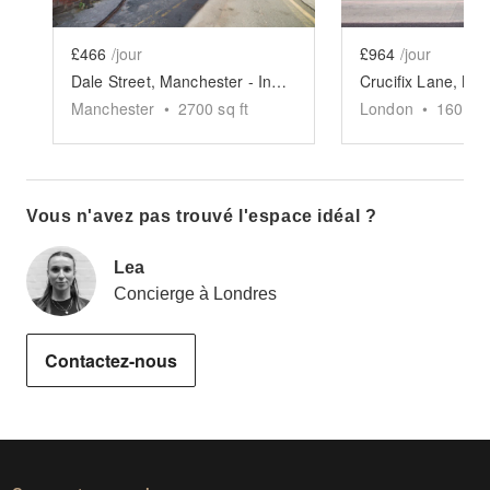
£466
/jour
£964
/jour
Dale Street, Manchester - Industrial Event Space
Manchester
•
2700
sq ft
London
•
1600
sq
Vous n'avez pas trouvé l'espace idéal ?
Lea
Concierge à Londres
Contactez-nous