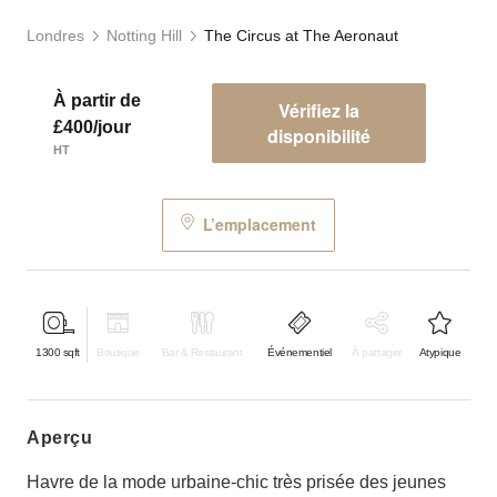
Londres
Notting Hill
The Circus at The Aeronaut
À partir de
Vérifiez la
£400/jour
disponibilité
HT
L’emplacement
1300
sqft
Boutique
Bar & Restaurant
Événementiel
À partager
Atypique
aperçu
Havre de la mode urbaine-chic très prisée des jeunes