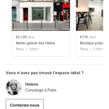
Show previous slide
Show next slide
Show previ
€3,125
/jour
€770
/jour
Atelier-galerie des Halles
Paris
•
120
m²
Paris
•
110
m²
Vous n'avez pas trouvé l'espace idéal ?
Helene
Concierge à Paris
Contactez-nous