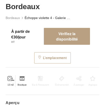
Bordeaux
Bordeaux
Échoppe violette 4 - Galerie Gambetta, Bordeaux
À partir de
Vérifiez la
€30/jour
disponibilité
HT
L’emplacement
13
m2
Boutique
Bar & Restaurant
Événementiel
À partager
Atypique
aperçu