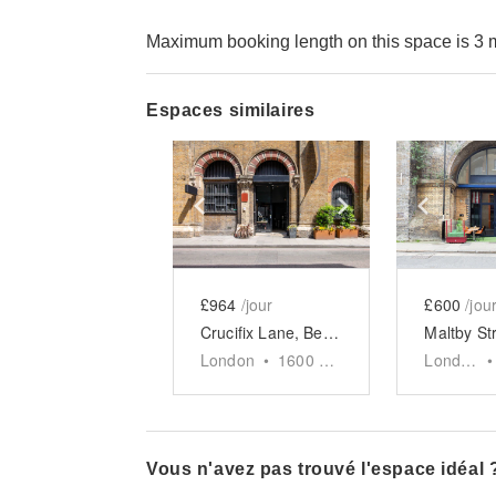
Maximum booking length on this space is 3 
Espaces similaires
Show previous slide
Show next slid
Show 
£964
/jour
£600
/jou
Crucifix Lane, Bermondsey - The Archway Events Space
London
•
1600
sq ft
London
•
Vous n'avez pas trouvé l'espace idéal 