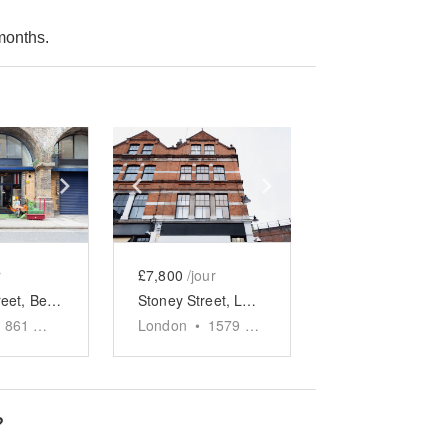
months.
e
previous slide
Show next slide
Show previous slide
Show next slide
r
£7,800
/jour
Maltby Street, Bermondsey - The Modern Arch Space
Stoney Street, London Bridge - The Contemporary Salon
861
sq ft
London
•
1579
sq ft
?