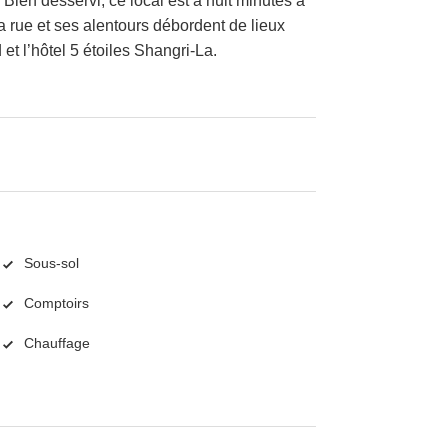
Bien desservi, ce local est à huit minutes à
a rue et ses alentours débordent de lieux
 l’hôtel 5 étoiles Shangri-La.
Sous-sol
Comptoirs
Chauffage