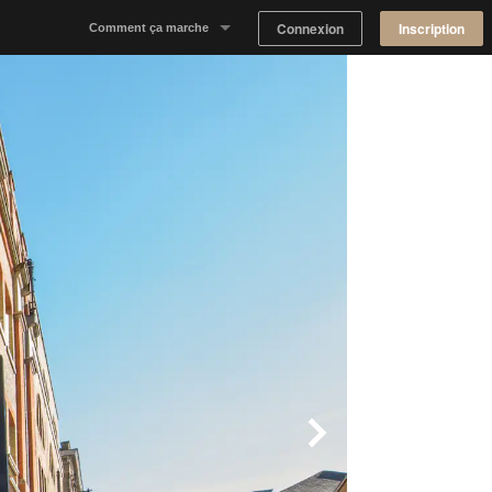
Connexion
Inscription
Comment ça marche
Notre concept
Proposer un espace
Trouver un espace
Tableau de Bord Propriétaire