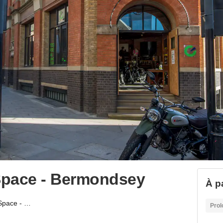
Space - Bermondsey
À pa
Globe House Event Space - Bermondsey
Prol