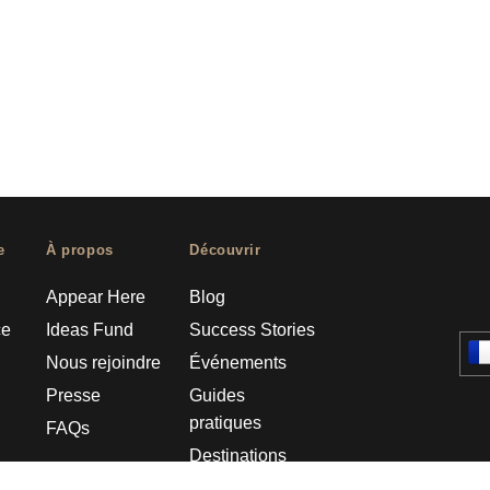
e
À propos
Découvrir
Appear Here
Blog
ce
Ideas Fund
Success Stories
Nous rejoindre
Événements
Presse
Guides
pratiques
FAQs
Destinations