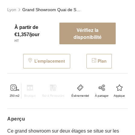
Lyon
Grand Showroom Quai de Saône
À partir de
Vérifiez la
€1,357/jour
disponibilité
HT
L’emplacement
Plan
250
m2
Boutique
Bar & Restaurant
Événementiel
À partager
Atypique
aperçu
Ce grand showroom sur deux étages se situe sur les