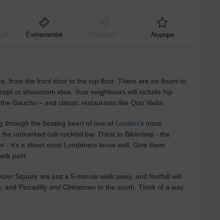
ant
Événementiel
À partager
Atypique
te, from the front door to the top floor. There are six floors to
cept or showroom idea. Your neighbours will include hip
the Gaucho – and classic restaurants like Quo Vadis.
ng through the beating heart of one of
London
’s most
he unmarked cult cocktail bar Thirst to Bibimbap - the
r - it’s a street most Londoners know well. Give them
alk past.
er Square are just a 5-minute walk away, and footfall will
h, and Piccadilly and Chinatown to the south. Think of a way