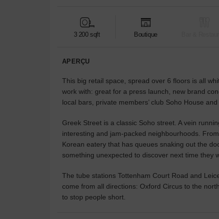
3 200 sqft
Boutique
Bar & Restaur
APERÇU
This big retail space, spread over 6 floors is all whi
work with: great for a press launch, new brand con
local bars, private members’ club Soho House and 
Greek Street is a classic Soho street. A vein runni
interesting and jam-packed neighbourhoods. From t
Korean eatery that has queues snaking out the doo
something unexpected to discover next time they w
The tube stations Tottenham Court Road and Leicest
come from all directions: Oxford Circus to the nort
to stop people short.