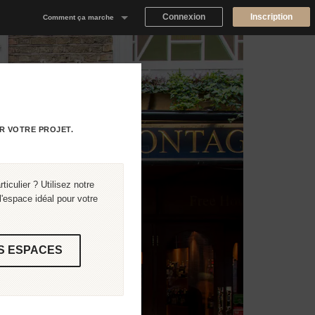
Connexion
Inscription
Comment ça marche
Notre concept
Proposer un espace
Trouver un espace
R VOTRE PROJET.
Tableau de Bord Propriétaire
iculier ? Utilisez notre
'espace idéal pour votre
S ESPACES