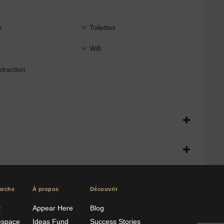
e
Toilettes
Wifi
traction
arche
À propos
Découvrir
t
Appear Here
Blog
espace
Ideas Fund
Success Stories