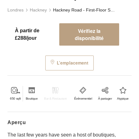
Londres
Hackney
Hackney Road - First-Floor Studio Space
Vérifiez la
À partir de
disponibilité
£288/jour
L’emplacement
650
sqft
Boutique
Bar & Restaurant
Événementiel
À partager
Atypique
aperçu
The last few years have seen a host of boutiques,