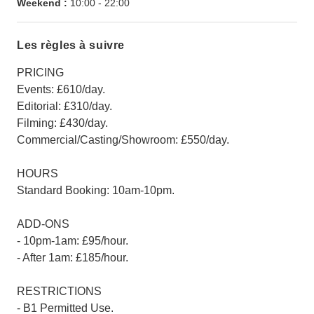
Weekend :
10:00
-
22:00
Les règles à suivre
PRICING
Events: £610/day.
Editorial: £310/day.
Filming: £430/day.
Commercial/Casting/Showroom: £550/day.
HOURS
Standard Booking: 10am-10pm.
ADD-ONS
- 10pm-1am: £95/hour.
- After 1am: £185/hour.
RESTRICTIONS
- B1 Permitted Use.