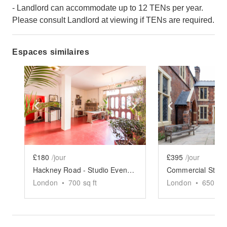
- Landlord can accommodate up to 12 TENs per year.
Please consult Landlord at viewing if TENs are required.
Espaces similaires
Show previous slide
Show next slide
Show previ
£180
/jour
£395
/jour
Hackney Road - Studio Event Space
London
•
700
sq ft
London
•
650
sq 