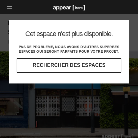
Hackney Road, Shoreditch - Black Retail
Shop
Cet espace n'est plus disponible.
London E, London
PAS DE PROBLÈME, NOUS AVONS D'AUTRES SUPERBES
ESPACES QUI SERONT PARFAITS POUR VOTRE PROJET.
RECHERCHER DES ESPACES
Explorez
nos
destinations
et
identifiez
l'audience
idéale