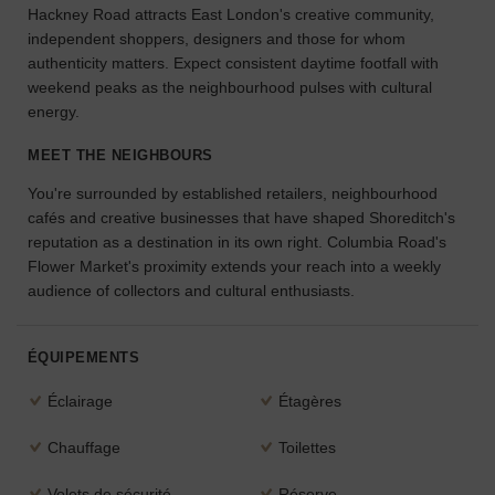
Hackney Road attracts East London's creative community,
l'espace
independent shoppers, designers and those for whom
idéal
authenticity matters. Expect consistent daytime footfall with
pour
weekend peaks as the neighbourhood pulses with cultural
votre
projet.
energy.
MEET THE NEIGHBOURS
RECHERCHER
DES ESPACES
You're surrounded by established retailers, neighbourhood
cafés and creative businesses that have shaped Shoreditch's
reputation as a destination in its own right. Columbia Road's
Flower Market's proximity extends your reach into a weekly
audience of collectors and cultural enthusiasts.
ÉQUIPEMENTS
Éclairage
Étagères
Chauffage
Toilettes
Volets de sécurité
Réserve