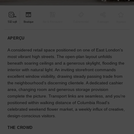
pour
votre
projet.
532 sqft
Boutique
Bar & Restaurant
Événementiel
À partager
Atypique
GUIDES
APERÇU
A considered retail space positioned on one of East London's
À
la
most vibrant high streets. The open-plan layout unfolds
recherche
beneath soaring ceilings and a generous skylight, flooding the
d'un
interior with natural light. An inviting storefront commands
espace
excellent window visibility, drawing steady passing trade from
en
the neighbourhood's discerning clientele. A dedicated cashier
particulier
area, changing room and generous storage provision
?
complete the picture. Transport links are seamless, and you're
Utilisez
positioned within walking distance of Columbia Road's
notre
celebrated weekend flower market, a weekly influx of creative,
moteur
design-conscious visitors.
de
recherche
THE CROWD
pour
trouver