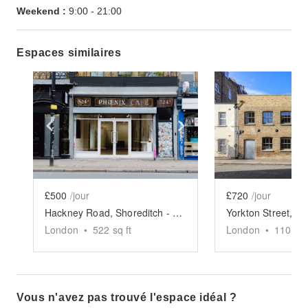
Weekend :
9:00
-
21:00
Espaces similaires
Show previous slide
Show next slide
Show previ
£500
/jour
£720
/jour
Hackney Road, Shoreditch - Creative Studio
London
•
522
sq ft
London
•
1100
sq
Vous n'avez pas trouvé l'espace idéal ?