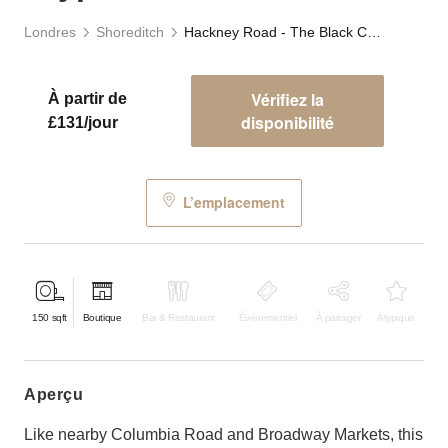
Londres
Shoreditch
Hackney Road - The Black Crypt Store
Vérifiez la
À partir de
disponibilité
£131/jour
L’emplacement
150
sqft
Boutique
Bar & Restaurant
Événementiel
À partager
Atypique
aperçu
Like nearby Columbia Road and Broadway Markets, this