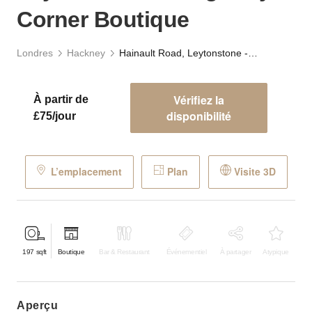
Corner Boutique
Londres
Hackney
Hainault Road, Leytonstone - Burgundy Corner Boutique
Vérifiez la
À partir de
disponibilité
£75/jour
L’emplacement
Plan
Visite 3D
197
sqft
Boutique
Bar & Restaurant
Événementiel
À partager
Atypique
aperçu