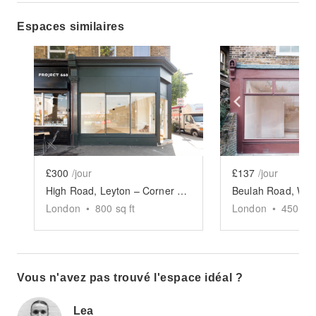
Espaces similaires
Show previous slide
Show next slide
Show previ
£300
/jour
£137
/jour
High Road, Leyton – Corner Boutique
London
•
800
sq ft
London
•
450
sq 
Vous n'avez pas trouvé l'espace idéal ?
Lea