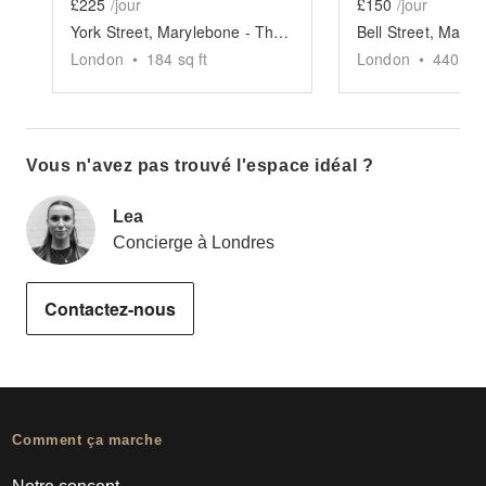
£225
/jour
£150
/jour
York Street, Marylebone - The Designer Boutique
London
•
184
sq ft
London
•
440
sq 
Vous n'avez pas trouvé l'espace idéal ?
Lea
Concierge à Londres
Contactez-nous
Comment ça marche