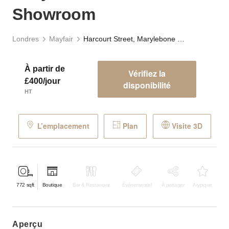
Showroom
Londres
Mayfair
Harcourt Street, Marylebone - The Sleek Showroom
À partir de
Vérifiez la
£400/jour
disponibilité
HT
L’emplacement
Plan
Visite 3D
772
sqft
Boutique
Bar & Restaurant
Événementiel
À partager
Atypique
aperçu