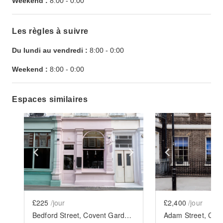
Weekend :
8:00
-
0:00
Les règles à suivre
Du lundi au vendredi :
8:00
-
0:00
Weekend :
8:00
-
0:00
Espaces similaires
Show previous slide
Show next slide
Show previ
£225
/jour
£2,400
/jour
Bedford Street, Covent Garden - Pink Bistro Coffee Shop