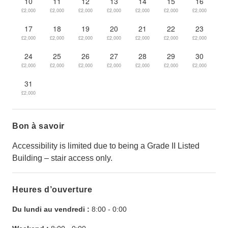
10
11
12
13
14
15
16
£2,000
£2,000
£2,000
£2,000
£2,000
£2,000
£2,000
17
18
19
20
21
22
23
£2,000
£2,000
£2,000
£2,000
£2,000
£2,000
£2,000
24
25
26
27
28
29
30
£2,000
£2,000
£2,000
£2,000
£2,000
£2,000
£2,000
31
£2,000
Bon à savoir
Accessibility is limited due to being a Grade II Listed
Building – stair access only.
Heures d’ouverture
Du lundi au vendredi :
8:00
-
0:00