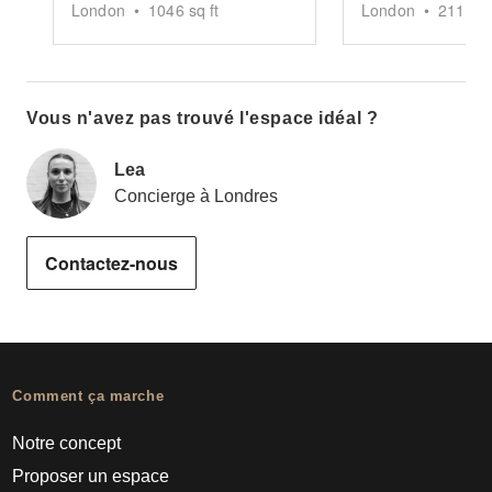
London
•
1046
sq ft
London
•
2116
sq
Vous n'avez pas trouvé l'espace idéal ?
Lea
Concierge à Londres
Contactez-nous
Comment ça marche
Notre concept
Proposer un espace