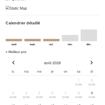
Calendrier détaillé
Meilleur prix
août 2026
Go to previous month
Go to n
lu
ma
me
je
ve
sa
di
1
2
£2,000
£2,000
3
4
5
6
7
8
9
£2,000
£2,000
£2,000
£2,000
£2,000
£2,000
£2,000