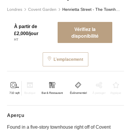
Londres
Covent Garden
Henrietta Street - The Townhouse Spot
À partir de
Vérifiez la
£2,000/jour
disponibilité
HT
L’emplacement
710
sqft
Boutique
Bar & Restaurant
Événementiel
À partager
Atypique
aperçu
Found in a five-story townhouse right off of Covent