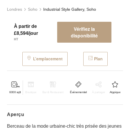
Londres
Soho
Industrial Style Gallery, Soho
À partir de
Vérifiez la
£8,594/jour
disponibilité
HT
L’emplacement
Plan
6000
sqft
Boutique
Bar & Restaurant
Événementiel
À partager
Atypique
aperçu
Berceau de la mode urbaine-chic très prisée des jeunes