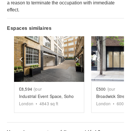
a reason to terminate the occupation with immediate
effect.
Espaces similaires
Show previous slide
Show next slide
Show previ
£8,594
/jour
£500
/jour
Industrial Event Space, Soho
London
•
4843
sq ft
London
•
600
sq 