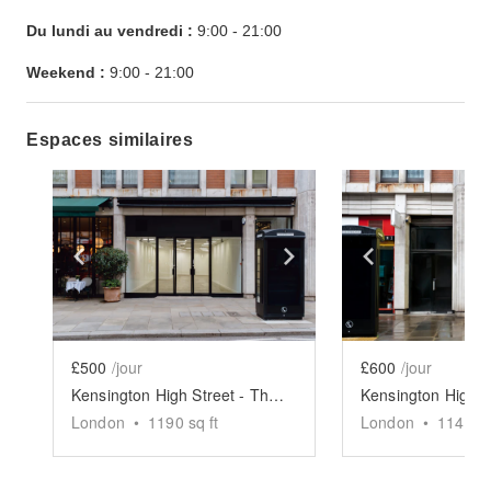
Du lundi au vendredi :
9:00
-
21:00
Weekend :
9:00
-
21:00
Espaces similaires
Show previous slide
Show next slide
Show previ
£500
/jour
£600
/jour
Kensington High Street - The Spacious Black Store
London
•
1190
sq ft
London
•
1143
sq