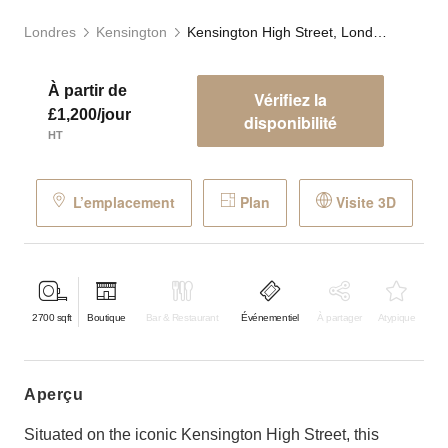
Londres
Kensington
Kensington High Street, London - The Grand Store
À partir de
Vérifiez la
£1,200/jour
disponibilité
HT
L’emplacement
Plan
Visite 3D
2700
sqft
Boutique
Bar & Restaurant
Événementiel
À partager
Atypique
aperçu
Situated on the iconic Kensington High Street, this