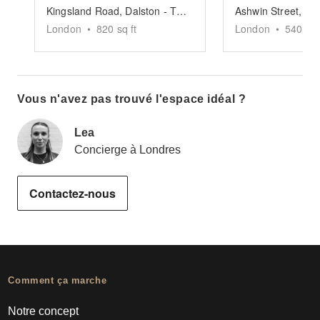
Kingsland Road, Dalston - The Urban Gallery
London
•
820
sq ft
London
•
5400
sq
Vous n'avez pas trouvé l'espace idéal ?
Lea
Concierge à Londres
Contactez-nous
Comment ça marche
Notre concept