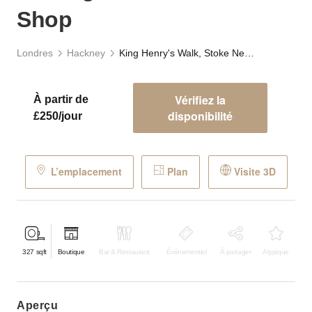
Shop
Londres
Hackney
King Henry's Walk, Stoke Newington - The Corner Shop
Vérifiez la
À partir de
disponibilité
£250/jour
L’emplacement
Plan
Visite 3D
327
sqft
Boutique
Bar & Restaurant
Événementiel
À partager
Atypique
aperçu