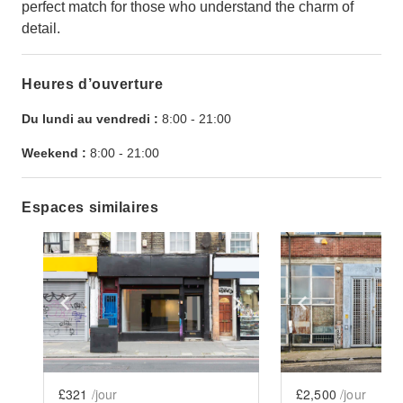
perfect match for those who understand the charm of
detail.
Heures d’ouverture
Du lundi au vendredi :
8:00
-
21:00
Weekend :
8:00
-
21:00
Espaces similaires
Show previous slide
Show next slide
Show previ
£321
/jour
£2,500
/jour