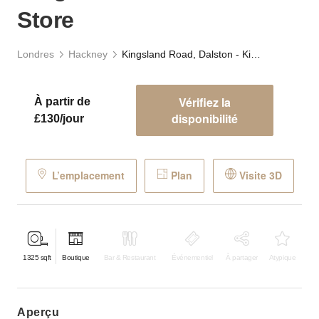
Store
Londres
Hackney
Kingsland Road, Dalston - Kingsland Road Retail Store
Vérifiez la
À partir de
disponibilité
£130/jour
L’emplacement
Plan
Visite 3D
1325
sqft
Boutique
Bar & Restaurant
Événementiel
À partager
Atypique
aperçu