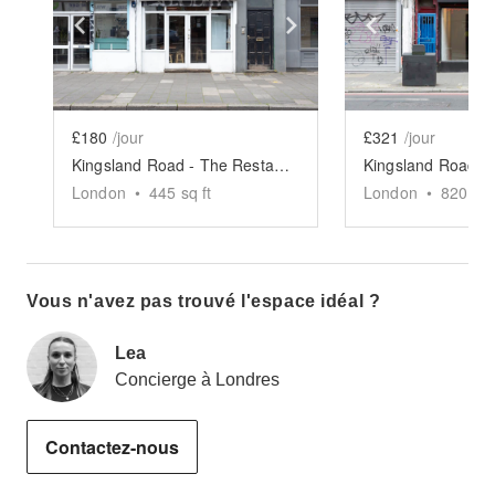
Show previous slide
Show next slide
Show previ
£180
/jour
£321
/jour
Kingsland Road - The Restaurant Space
London
•
445
sq ft
London
•
820
sq 
Vous n'avez pas trouvé l'espace idéal ?
Lea
Concierge à Londres
Contactez-nous