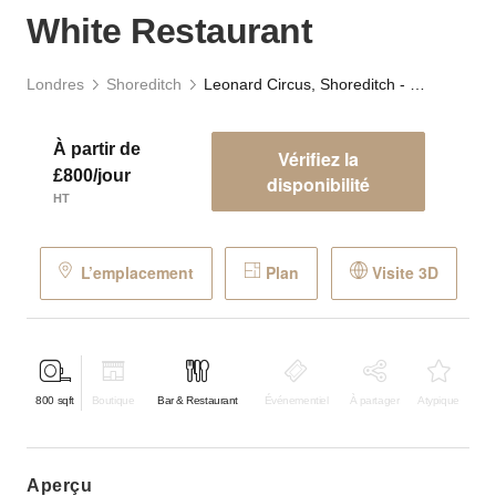
White Restaurant
Londres
Shoreditch
Leonard Circus, Shoreditch - The Red & White Restaurant
À partir de
Vérifiez la
£800/jour
disponibilité
HT
L’emplacement
Plan
Visite 3D
800
sqft
Boutique
Bar & Restaurant
Événementiel
À partager
Atypique
aperçu