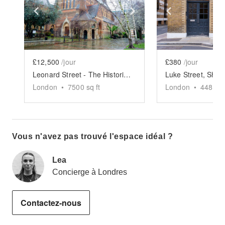
Show previous slide
Show next slide
Show previ
£12,500
/jour
£380
/jour
Leonard Street - The Historic Church
London
•
7500
sq ft
London
•
448
sq 
Vous n'avez pas trouvé l'espace idéal ?
Lea
Concierge à Londres
Contactez-nous