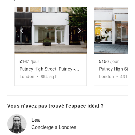
Show previous slide
Show next slide
Show previ
£167
/jour
£150
/jour
Putney High Street, Putney - The White Modern Store
London
•
894
sq ft
London
•
431
sq 
Vous n'avez pas trouvé l'espace idéal ?
Lea
Concierge à Londres