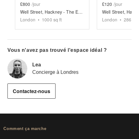
£800
/jour
£120
/jour
Well Street, Hackney - The Exposed Brick Bar
London
•
1000
sq ft
London
•
286
sq 
Vous n'avez pas trouvé l'espace idéal ?
Lea
Concierge à Londres
Contactez-nous
Comment ça marche