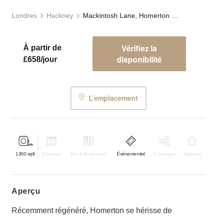
Londres
Hackney
Mackintosh Lane, Homerton - HATCH
Vérifiez la
À partir de
disponibilité
£658/jour
L’emplacement
1300
sqft
Boutique
Bar & Restaurant
Événementiel
À partager
Atypique
aperçu
Récemment régénéré, Homerton se hérisse de