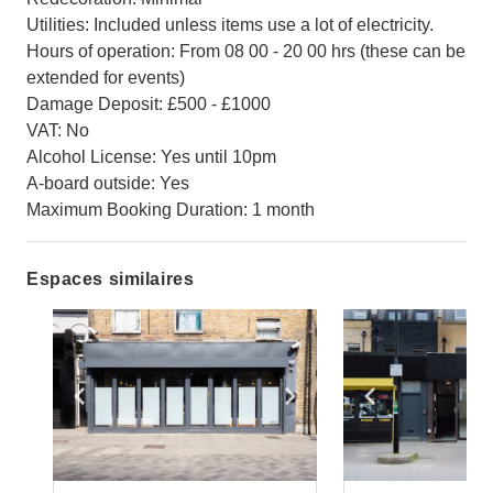
Utilities: Included unless items use a lot of electricity.
Hours of operation: From 08 00 - 20 00 hrs (these can be
extended for events)
Damage Deposit: £500 - £1000
VAT: No
Alcohol License: Yes until 10pm
A-board outside: Yes
Maximum Booking Duration: 1 month
Espaces similaires
Show previous slide
Show next slide
Show previ