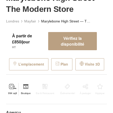
The Modern Store
Londres
Mayfair
Marylebone High Street — The Modern Store
À partir de
Vérifiez la
£850/jour
disponibilité
HT
L’emplacement
Plan
Visite 3D
994
sqft
Boutique
Bar & Restaurant
Événementiel
À partager
Atypique
aperçu