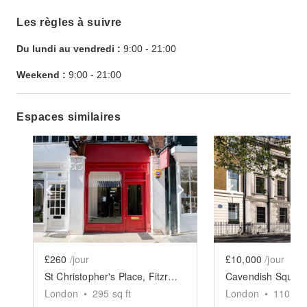
Les règles à suivre
Du lundi au vendredi :
9:00
-
21:00
Weekend :
9:00
-
21:00
Espaces similaires
Show previous slide
Show next slide
Show previ
£260
/jour
£10,000
/jour
St Christopher's Place, Fitzrovia - The Red Boutique
London
•
295
sq ft
London
•
11000
s