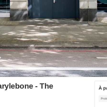
rylebone - The
À pa
Prol