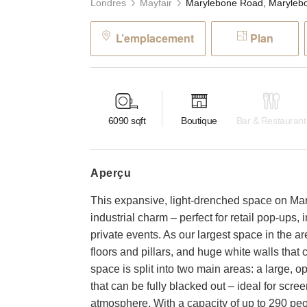
Londres
Mayfair
L’emplacement
Plan
6090
sqft
Boutique
Bar & Restaurant
aperçu
This expansive, light-drenched space on Mary
industrial charm – perfect for retail pop-ups,
private events. As our largest space in the ar
floors and pillars, and huge white walls that 
space is split into two main areas: a large
that can be fully blacked out – ideal for screen
atmosphere. With a capacity of up to 290 peop