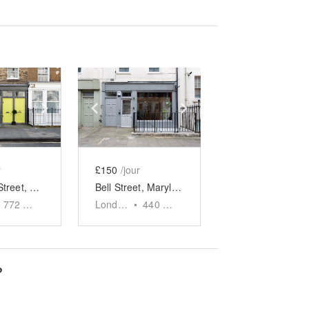
e
previous slide
Show next slide
Show previous slide
Show next slide
r
£150
/jour
Harcourt Street, Marylebone - The Sleek Showroom
Bell Street, Marylebone - The Contemporary Shop
772
sq ft
London
•
440
sq ft
?