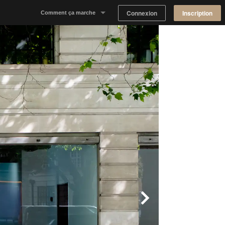
Connexion
Inscription
Comment ça marche
Notre concept
Proposer un espace
Trouver un espace
Tableau de Bord Propriétaire