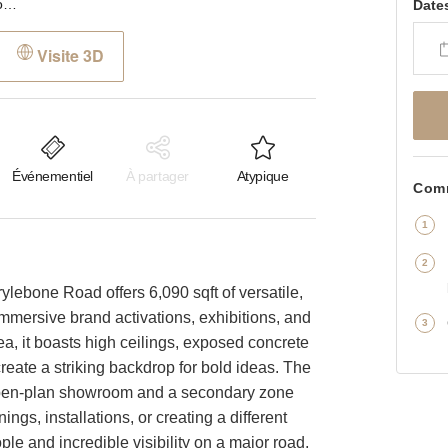
Marylebone Road, Marylebone - The Industrial Space
Date
Visite 3D
Événementiel
À partager
Atypique
Comm
lebone Road offers 6,090 sqft of versatile,
 immersive brand activations, exhibitions, and
ea, it boasts high ceilings, exposed concrete
create a striking backdrop for bold ideas. The
, open-plan showroom and a secondary zone
ings, installations, or creating a different
le and incredible visibility on a major road,