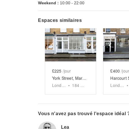
Weekend :
10:00
-
22:00
Espaces similaires
Show previous slide
Show next slid
Show 
£225
/jour
£400
/jou
York Street, Marylebone - The Designer Boutique
London
•
184
sq ft
London
•
Vous n'avez pas trouvé l'espace idéal 
Lea