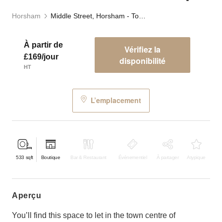
Horsham
Middle Street, Horsham - Town Centre Retail Shop
À partir de
Vérifiez la
£169/jour
disponibilité
HT
L’emplacement
533
sqft
Boutique
Bar & Restaurant
Événementiel
À partager
Atypique
aperçu
You’ll find this space to let in the town centre of