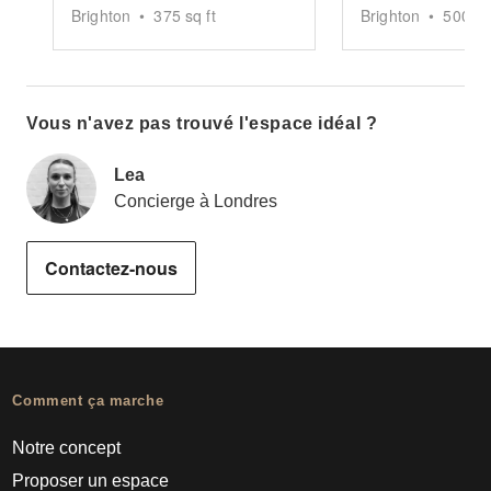
Brighton
•
375
sq ft
Brighton
•
500
sq 
Vous n'avez pas trouvé l'espace idéal ?
Lea
Concierge à Londres
Contactez-nous
Comment ça marche
Notre concept
Proposer un espace