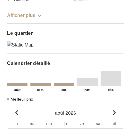
Afficher plus
Le quartier
Calendrier détaillé
Meilleur prix
août 2026
Go to previous month
Go to n
lu
ma
me
je
ve
sa
di