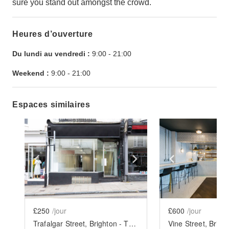
sure you stand out amongst the crowd.
Heures d’ouverture
Du lundi au vendredi :
9:00
-
21:00
Weekend :
9:00
-
21:00
Espaces similaires
Show previous slide
Show next slide
Show previ
£250
/jour
£600
/jour
Trafalgar Street, Brighton - The White Box Boutique