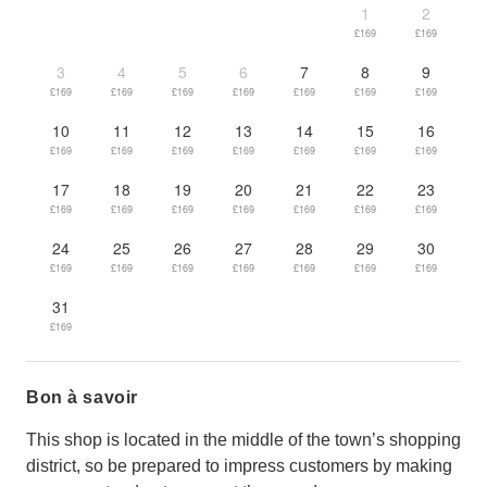
1
2
£169
£169
3
4
5
6
7
8
9
£169
£169
£169
£169
£169
£169
£169
10
11
12
13
14
15
16
£169
£169
£169
£169
£169
£169
£169
17
18
19
20
21
22
23
£169
£169
£169
£169
£169
£169
£169
24
25
26
27
28
29
30
£169
£169
£169
£169
£169
£169
£169
31
£169
Bon à savoir
This shop is located in the middle of the town’s shopping
district, so be prepared to impress customers by making