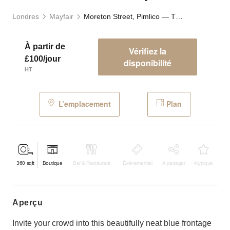
Londres
Mayfair
Moreton Street, Pimlico — The Blue Retail Space
À partir de
Vérifiez la
£100/jour
disponibilité
HT
L’emplacement
Plan
360
sqft
Boutique
Bar & Restaurant
Événementiel
À partager
Atypique
aperçu
Invite your crowd into this beautifully neat blue frontage