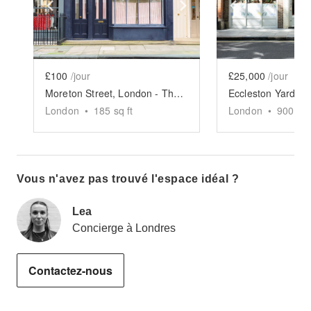
Show previous slide
Show next slide
Show previ
£100
/jour
£25,000
/jour
Moreton Street, London - The Elegant Boutique
London
•
185
sq ft
London
•
9000
sq
Vous n'avez pas trouvé l'espace idéal ?
Lea
Concierge à Londres
Contactez-nous