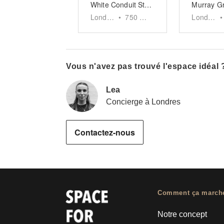
White Conduit Street, Islington
London
•
750
sq ft
London
•
Vous n'avez pas trouvé l'espace idéal 
Lea
Concierge à Londres
Contactez-nous
Comment ça march
Notre concept