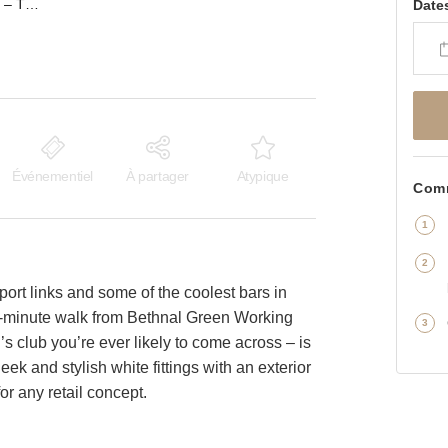
Old Bethnal Green Road – The White Box Shop
Date
Événementiel
À partager
Atypique
Comm
port links and some of the coolest bars in
4-minute walk from Bethnal Green Working
s club you’re ever likely to come across – is
 Sleek and stylish white fittings with an exterior
r any retail concept.