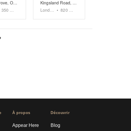
Murray Grove, Old Street - Shop
Kingsland Road, Dalston - The Urban Gallery
350
sq ft
London
•
820
sq ft
?
e
À propos
Découvrir
Appear Here
Blog