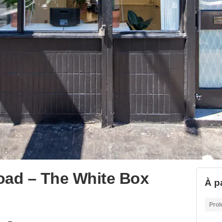
oad – The White Box
À p
Prol