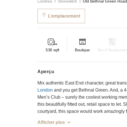
Londres
Shoreditch
L’emplacement
538
sqft
Boutique
Bar & Restaurant
aperçu
Mix authentic East End character, great trans
London
and you get Bethnal Green. And, a 
Men’s Club – surely the coolest working men’
this beautifully fitted out, retail space to let.
courtyard, this space would work amazingly fo
Afficher plus