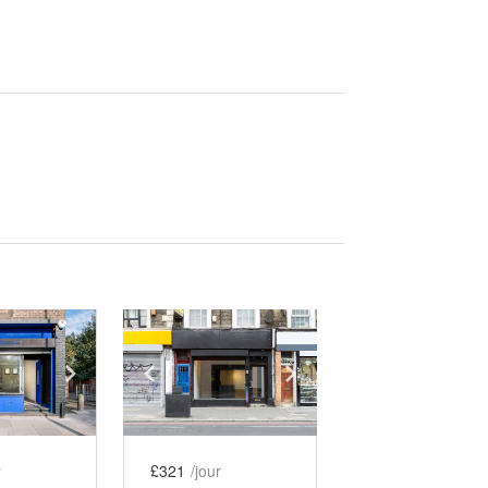
e
previous slide
Show next slide
Show previous slide
Show next slide
r
£321
/jour