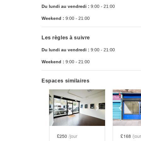
Du lundi au vendredi :
9:00
-
21:00
Weekend :
9:00
-
21:00
Les règles à suivre
Du lundi au vendredi :
9:00
-
21:00
Weekend :
9:00
-
21:00
Espaces similaires
Show previous slide
Show next slid
Show 
£250
/jour
£168
/jou