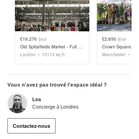
Show previous slide
Show next slide
Show previ
£19,276
/jour
£2,850
/jour
Old Spitalfields Market - Full Event Space
London
•
15113
sq ft
Manchester
•
50
Vous n'avez pas trouvé l'espace idéal ?
Lea
Concierge à Londres
Contactez-nous