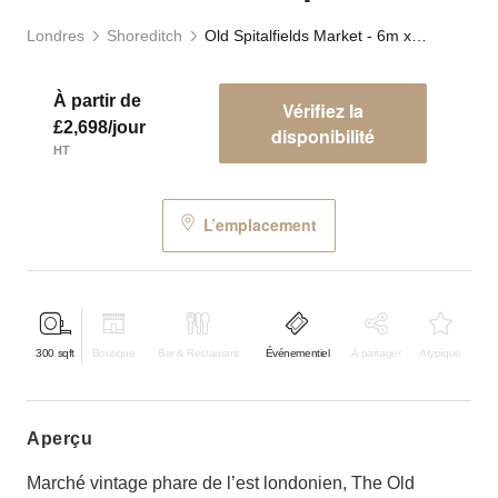
Londres
Shoreditch
Old Spitalfields Market - 6m x 6m Event Space
À partir de
Vérifiez la
£2,698/jour
disponibilité
HT
L’emplacement
300
sqft
Boutique
Bar & Restaurant
Événementiel
À partager
Atypique
aperçu
Marché vintage phare de l’est londonien, The Old