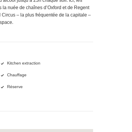
’alcool jusqu’à 23h chaque soir. Ici, les
la nuée de chaînes d’Oxford et de Regent
 Circus – la plus fréquentée de la capitale –
espace.
Kitchen extraction
Chauffage
Réserve