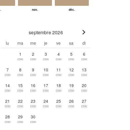
septembre 2026
Go to next month
lu
ma
me
je
ve
sa
di
1
2
3
4
5
6
£590
£590
£590
£590
£590
£590
7
8
9
10
11
12
13
£590
£590
£590
£590
£590
£590
£590
14
15
16
17
18
19
20
£590
£590
£590
£590
£590
£590
£590
21
22
23
24
25
26
27
£590
£590
£590
£590
£590
£590
£590
28
29
30
£590
£590
£590