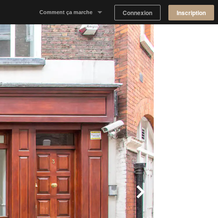
Connexion
Inscription
Comment ça marche
Notre concept
Proposer un espace
Trouver un espace
Tableau de Bord Propriétaire