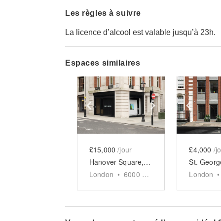
Les règles à suivre
La licence d’alcool est valable jusqu’à 23h.
Espaces similaires
Show previous slide
Show next slid
Show 
£15,000
/jour
£4,000
/j
Hanover Square, Mayfair - Artistic Event Space Full Takeover
London
•
6000
sq ft
London
•