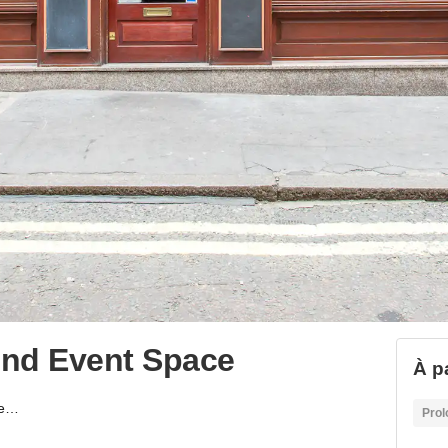
end Event Space
À p
Pollen Street - Weekend Event Space
Prol