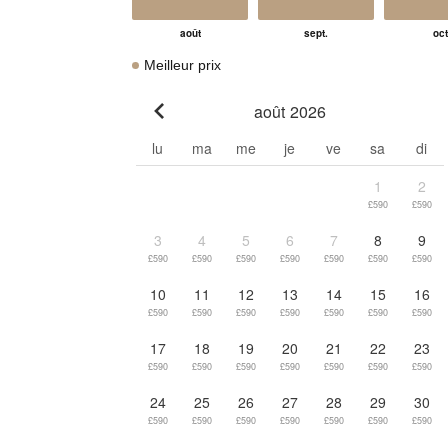
Meilleur prix
août 2026
Go to previous month
lu
ma
me
je
ve
sa
di
1
2
£590
£590
3
4
5
6
7
8
9
£590
£590
£590
£590
£590
£590
£590
10
11
12
13
14
15
16
£590
£590
£590
£590
£590
£590
£590
17
18
19
20
21
22
23
£590
£590
£590
£590
£590
£590
£590
24
25
26
27
28
29
30
£590
£590
£590
£590
£590
£590
£590