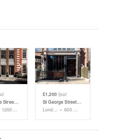
e
previous slide
Show next slide
Show previous slide
Show next slide
our
£1,200
/jour
St. George Street, Mayfair – The Lux Gallery
St George Street, Mayfair - The Crescent Gallery
1200
sq ft
London
•
600
sq ft