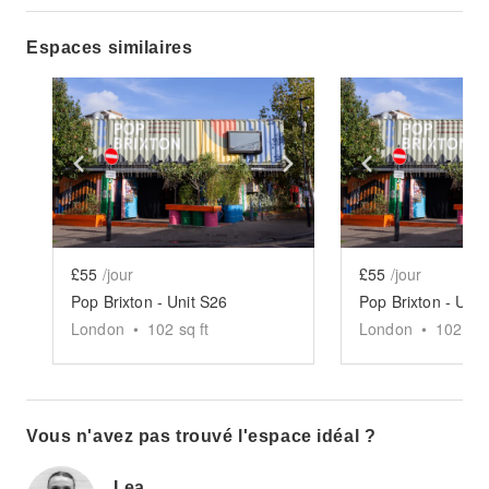
Espaces similaires
Show previous slide
Show next slide
Show previ
£55
/jour
£55
/jour
Pop Brixton - Unit S26
Pop Brixton - Unit
London
•
102
sq ft
London
•
102
sq 
Vous n'avez pas trouvé l'espace idéal ?
Lea