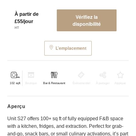
À partir de
Vérifiez la
£55/jour
disponibilité
HT
L’emplacement
102
sqft
Boutique
Bar & Restaurant
Événementiel
À partager
Atypique
aperçu
Unit S27 offers 100+ sq ft of fully equipped F&B space
with a kitchen, fridges, and extraction. Perfect for grab-
and-go, snack bars, or small culinary activations, it’s part