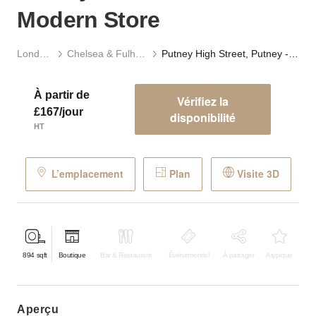
Modern Store
Londres
Chelsea & Fulham
Putney High Street, Putney - The White Modern Store
À partir de
Vérifiez la
£167/jour
disponibilité
HT
L’emplacement
Plan
Visite 3D
894
sqft
Boutique
Bar & Restaurant
Événementiel
À partager
Atypique
aperçu