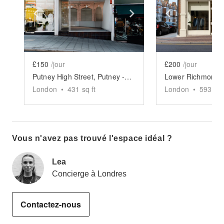
Show previous slide
Show next slide
Show previ
£150
/jour
£200
/jour
Putney High Street, Putney - The Glass Front Boutique
London
•
431
sq ft
London
•
593
sq 
Vous n'avez pas trouvé l'espace idéal ?
Lea
Concierge à Londres
Contactez-nous