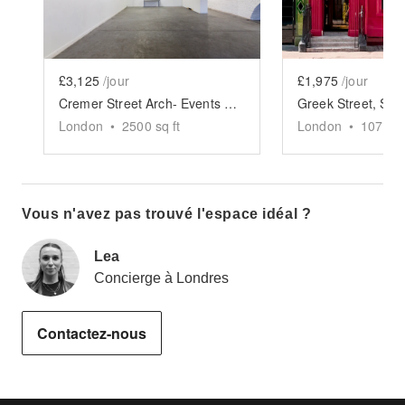
£3,125
/jour
£1,975
/jour
Cremer Street Arch- Events Space
London
•
2500
sq ft
London
•
1076
sq
Vous n'avez pas trouvé l'espace idéal ?
Lea
Concierge à Londres
Contactez-nous