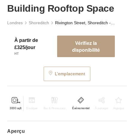
Building Rooftop Space
Londres
Shoreditch
Rivington Street, Shoreditch - Black & White Building Rooftop Space
À partir de
Vérifiez la
£325/jour
disponibilité
HT
L’emplacement
3000
sqft
Boutique
Bar & Restaurant
Événementiel
À partager
Atypique
aperçu