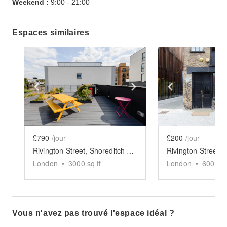
Weekend :
9:00
-
21:00
Espaces similaires
Show previous slide
Show next slide
Show previ
£790
/jour
£200
/jour
Rivington Street, Shoreditch - Black & White Building Rooftop Space
London
•
3000
sq ft
London
•
600
sq 
Vous n'avez pas trouvé l'espace idéal ?