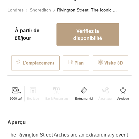
Londres
Shoreditch
Rivington Street, The Iconic Event Space
Vérifiez la
À partir de
disponibilité
£0/jour
L’emplacement
Plan
Visite 3D
9000
sqft
Boutique
Bar & Restaurant
Événementiel
À partager
Atypique
aperçu
The Rivington Street Arches are an extraordinary event