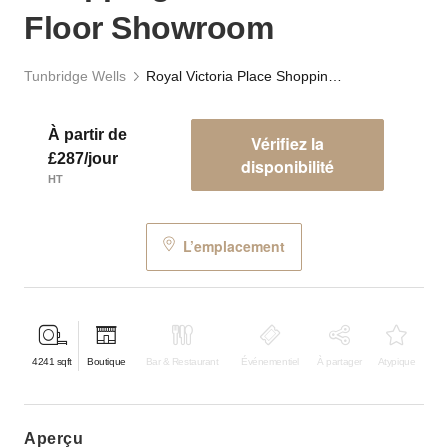
Floor Showroom
Tunbridge Wells
Royal Victoria Place Shopping Centre – First Floor Showroom
À partir de
Vérifiez la
£287/jour
disponibilité
HT
L’emplacement
4241
sqft
Boutique
Bar & Restaurant
Événementiel
À partager
Atypique
aperçu