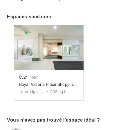
Espaces similaires
Show previous slide
Show next slide
£321
/jour
Royal Victoria Place Shopping Centre – Ground Floor Shop
Tunbridge Wells
•
292
sq ft
Vous n'avez pas trouvé l'espace idéal ?