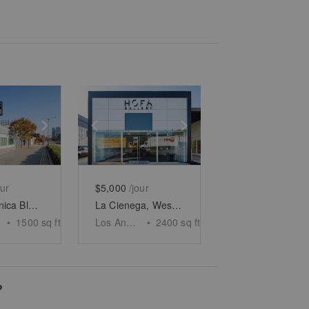
e
previous slide
Show next slide
Show previous slide
Show next slide
our
$5,000
/jour
Santa Monica Blvd, LA - The Century City Boutique
La Cienega, West Hollywood – The Hollywood Gallery
•
1500
sq ft
Los Angeles
•
2400
sq ft
?