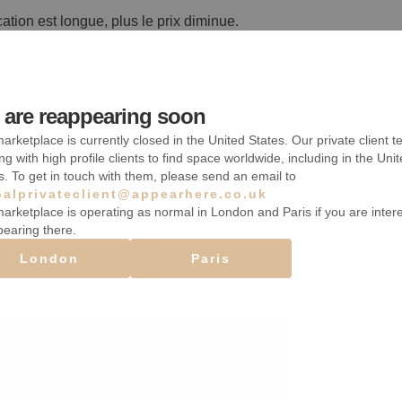
cation est longue, plus le prix diminue.
are reappearing soon
Chauffage
arketplace is currently closed in the United States. Our private client t
Sous-sol
ng with high profile clients to find space worldwide, including in the Uni
s. To get in touch with them, please send an email to
Wifi
balprivateclient@appearhere.co.uk
arketplace is operating as normal in London and Paris if you are inter
pearing there.
London
Paris