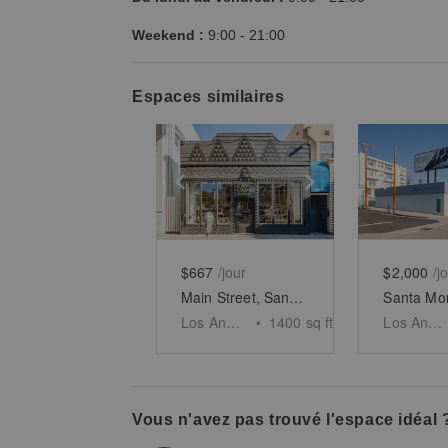
Weekend :
9:00
-
21:00
Espaces similaires
Show previous slide
Show next slid
Show 
$667
/jour
$2,000
/j
Main Street, Santa Monica - The Rustic White Space
Los Angeles
•
1400
sq ft
Los Angeles
Vous n'avez pas trouvé l'espace idéal 