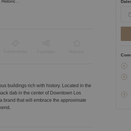
S. Broadway, DTLA – Historic Standout Space
Date
Événementiel
À partager
Atypique
Comm
s buildings rich with history. Located in the
smack dab in the center of Downtown Los
r a brand that will embrace the approximate
ekend.