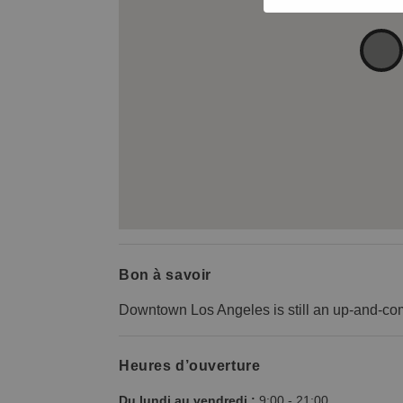
Bon à savoir
Downtown Los Angeles is still an up-and-c
Heures d’ouverture
Du lundi au vendredi :
9:00
-
21:00