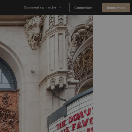
Connexion
Inscription
Comment ça marche
Notre concept
Proposer un espace
Trouver un espace
Tableau de Bord Propriétaire