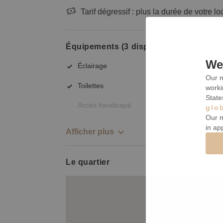
Tarif dégressif : plus la durée de votre lo
Équipements (3 disponibles)
We 
Éclairage
Our m
Toilettes
worki
State
Accès handicapé
glo
Our m
in ap
Afficher plus
Le quartier