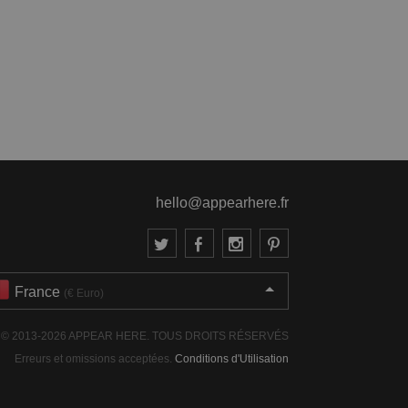
hello@appearhere.fr
France
(€ Euro)
© 2013-2026 APPEAR HERE. TOUS DROITS RÉSERVÉS
Erreurs et omissions acceptées.
Conditions d'Utilisation