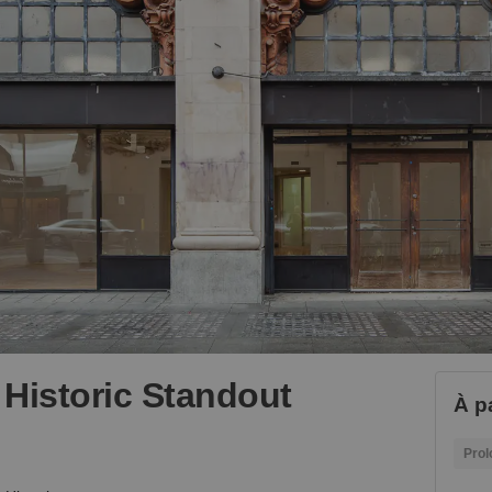
Historic Standout
À p
Prol