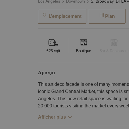
Los Angeles
Downtown
L’emplacement
Plan
625
sqft
Boutique
Bar & Restaurant
aperçu
This art deco façade is one of many momentou
iconic Grand Central Market, this space is 
Angeles. This new retail space is waiting fo
20,000 tourists visiting the market every we
Afficher plus