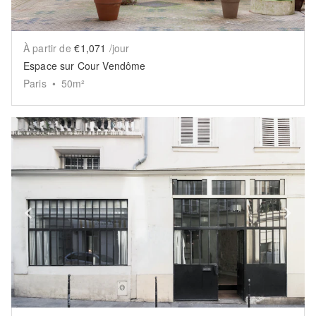
À partir de
€1,071
/jour
Espace sur Cour Vendôme
Paris
•
50
m²
Show previous slide
Sh