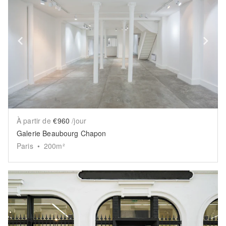
Show previous slide
Sh
À partir de
€960
/jour
Galerie Beaubourg Chapon
Paris
•
200
m²