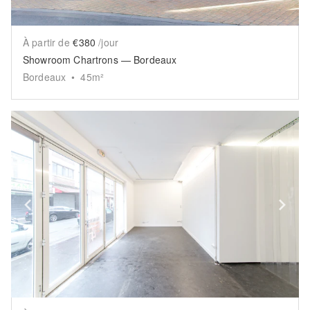
À partir de
€380
/jour
Showroom Chartrons — Bordeaux
Bordeaux
•
45
m²
Show previous slide
Sh