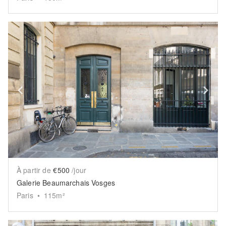
Show previous slide
Sh
À partir de
€500
/jour
Galerie Beaumarchais Vosges
Paris
•
115
m²