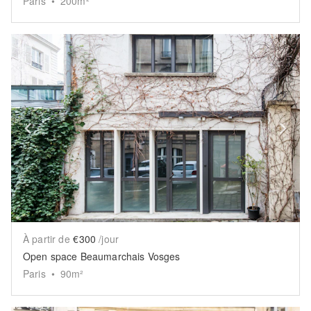
Paris
•
200
m²
Show previous slide
Sh
À partir de
€300
/jour
Open space Beaumarchais Vosges
Paris
•
90
m²