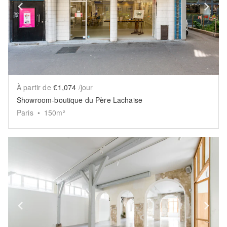
Show previous slide
Sh
À partir de
€1,074
/jour
Showroom-boutique du Père Lachaise
Paris
•
150
m²
Show previous slide
Sh