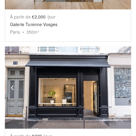
À partir de
€2,000
/jour
Galerie Turenne Vosges
Paris
•
350
m²
Show previous slide
Sh
À partir de
€929
/jour