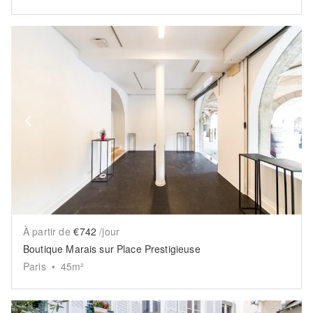
Show previous slide
Sh
À partir de
€742
/jour
Boutique Marais sur Place Prestigieuse
Paris
•
45
m²