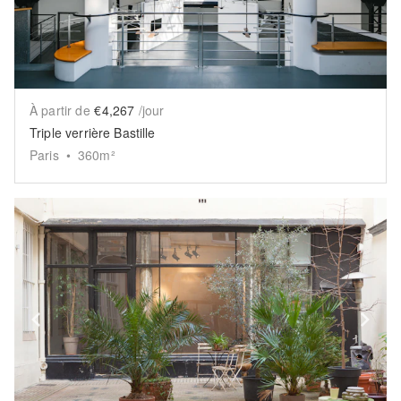
À partir de
€4,267
/jour
Triple verrière Bastille
Paris
•
360
m²
Show previous slide
Sh