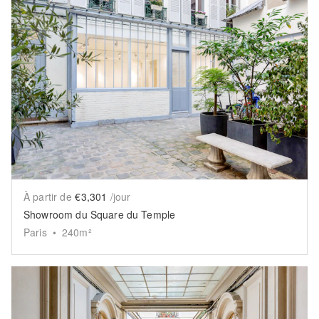
Show previous slide
Sh
À partir de
€3,301
/jour
Showroom du Square du Temple
Paris
•
240
m²