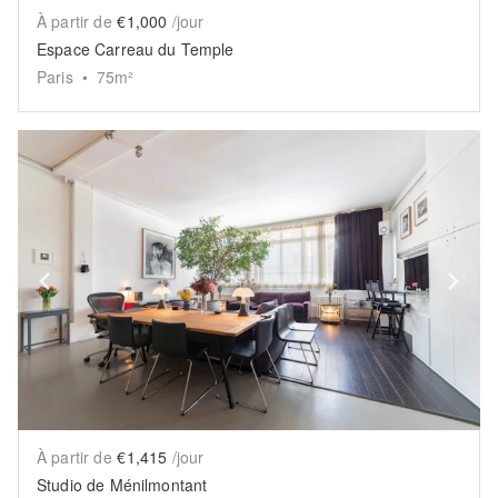
À partir de
€1,000
/jour
Espace Carreau du Temple
Paris
•
75
m²
Show previous slide
Sh
À partir de
€1,415
/jour
Studio de Ménilmontant