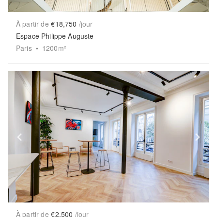
À partir de
€18,750
/jour
Espace Philippe Auguste
Paris
•
1200
m²
Show previous slide
Sh
À partir de
€2,500
/jour