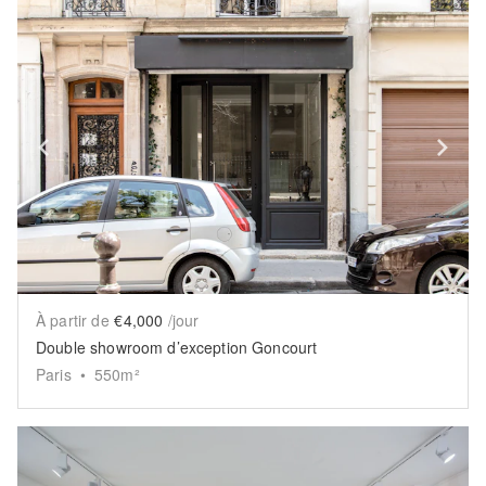
Show previous slide
Sh
À partir de
€4,000
/jour
Double showroom d’exception Goncourt
Paris
•
550
m²