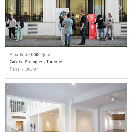
Show previous slide
Sh
À partir de
€500
/jour
Galerie Bretagne - Turenne
Paris
•
300
m²
Show previous slide
Sh