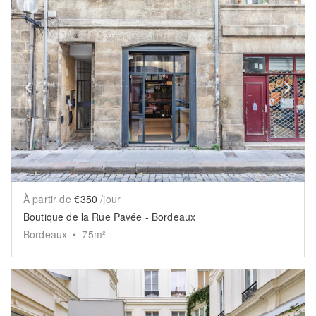
Show previous slide
Sh
À partir de
€350
/jour
Boutique de la Rue Pavée - Bordeaux
Bordeaux
•
75
m²