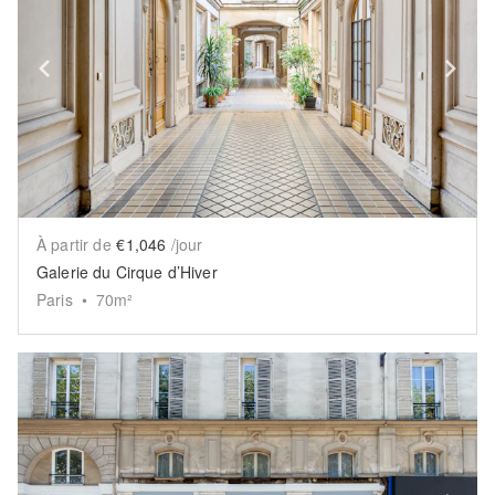
Show previous slide
Sh
À partir de
€1,046
/jour
Galerie du Cirque d’Hiver
Paris
•
70
m²