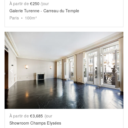
À partir de
€250
/jour
Galerie Turenne - Carreau du Temple
Paris
•
100
m²
Show previous slide
Sh
À partir de
€3,685
/jour
Showroom Champs Elysées