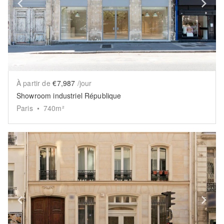
Show previous slide
Sh
À partir de
€7,987
/jour
Showroom industriel République
Paris
•
740
m²
Show previous slide
Sh