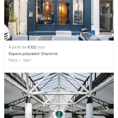
Show previous slide
Sh
À partir de
€322
/jour
Espace polyvalent Charonne
Paris
•
33
m²
Show previous slide
Sh