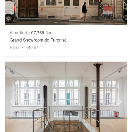
À partir de
€7,769
/jour
Grand Showroom de Turenne
Paris
•
440
m²
Show previous slide
Sh