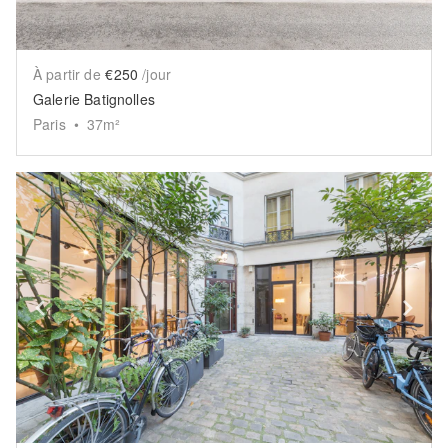
À partir de
€250
/jour
Galerie Batignolles
Paris
•
37
m²
Show previous slide
Sh