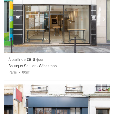
Show previous slide
Sh
À partir de
€918
/jour
Boutique Sentier - Sébastopol
Paris
•
80
m²