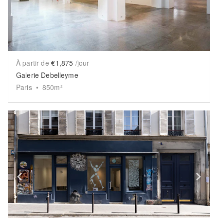
À partir de
€1,875
/jour
Galerie Debelleyme
Paris
•
850
m²
Show previous slide
Sh