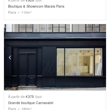
Boutique & Showroom Marais Paris
Paris
•
110
m²
Show previous slide
Sh
À partir de
€375
/jour
Grande boutique Carnavalet
Paris
•
180
m²