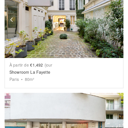
Show previous slide
Sh
À partir de
€1,492
/jour
Showroom La Fayette
Paris
•
80
m²