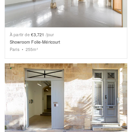
À partir de
€3,721
/jour
Showroom Folie-Méricourt
Paris
•
255
m²
Show previous slide
Sh