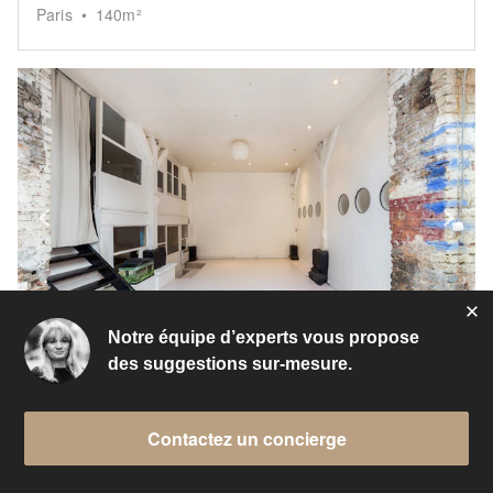
Paris
•
140
m²
Show previous slide
Sh
Notre équipe d’experts vous propose
des suggestions sur-mesure.
À partir de
€1,000
/jour
Showroom-Loft Amelot
Contactez un concierge
Paris
•
150
m²