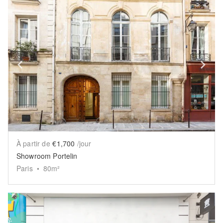
Show previous slide
Sh
À partir de
€1,700
/jour
Showroom Portelin
Paris
•
80
m²