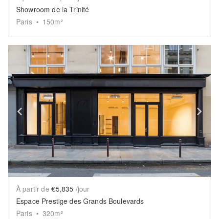
Showroom de la Trinité
Paris
•
150
m²
Show previous slide
Sh
À partir de
€5,835
/jour
Espace Prestige des Grands Boulevards
Paris
•
320
m²