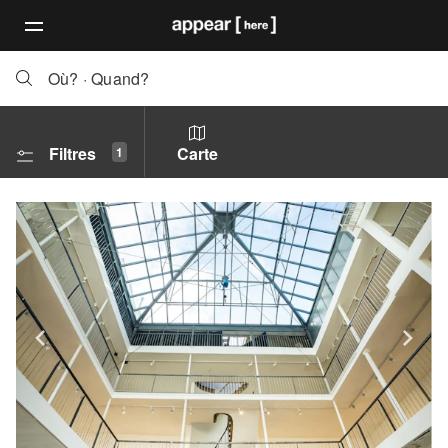
Où?
·
Quand?
Filtres
Carte
1
Show previous slide
Sh