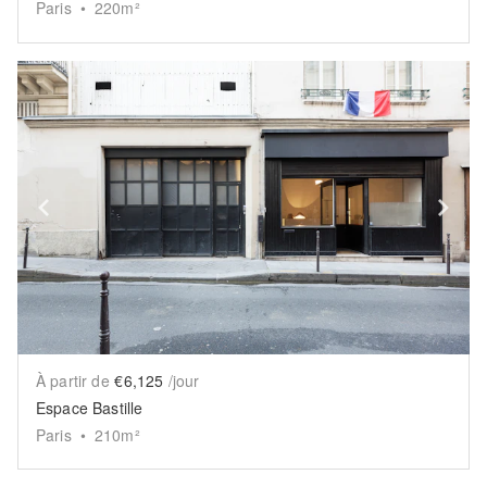
Paris
•
220
m²
Show previous slide
Sh
À partir de
€6,125
/jour
Espace Bastille
Paris
•
210
m²