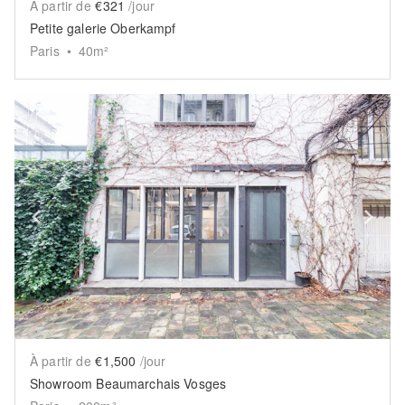
À partir de
€321
/jour
Petite galerie Oberkampf
Paris
•
40
m²
Show previous slide
Sh
À partir de
€1,500
/jour
Showroom Beaumarchais Vosges