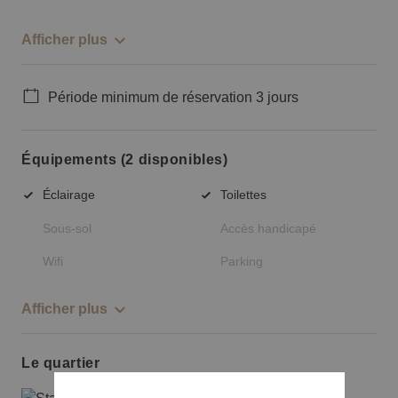
Afficher plus
Période minimum de réservation 3 jours
Équipements (2 disponibles)
Éclairage
Toilettes
Sous-sol
Accès handicapé
Wifi
Parking
Afficher plus
Le quartier