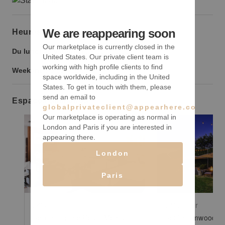
We are reappearing soon
Heures d’ouverture
Our marketplace is currently closed in the
Du lundi au vendredi :
9:00
-
21:00
United States. Our private client team is
working with high profile clients to find
Weekend :
9:00
-
21:00
space worldwide, including in the United
States. To get in touch with them, please
send an email to
Espaces similaires
globalprivateclient@appearhere.co.uk
Our marketplace is operating as normal in
London and Paris if you are interested in
appearing there.
Show previous slide
Show next slide
Show previ
London
Paris
$429
/jour
$429
/jour
Second House Road, Montauk - Boutique Hotel Indoor Retail Space