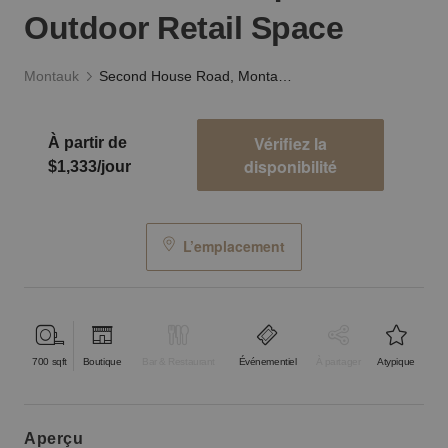
Outdoor Retail Space
Montauk
Second House Road, Montauk - Boutique Hotel Outdoor Retail Space
Vérifiez la
À partir de
disponibilité
$1,333/jour
L’emplacement
700
sqft
Boutique
Bar & Restaurant
Événementiel
À partager
Atypique
aperçu