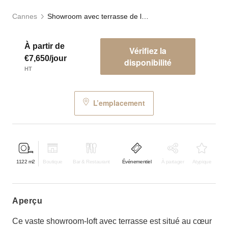
Cannes
Showroom avec terrasse de la Croisette
À partir de
Vérifiez la
€7,650/jour
disponibilité
HT
L’emplacement
1122
m2
Boutique
Bar & Restaurant
Événementiel
À partager
Atypique
aperçu
Ce vaste showroom-loft avec terrasse est situé au cœur