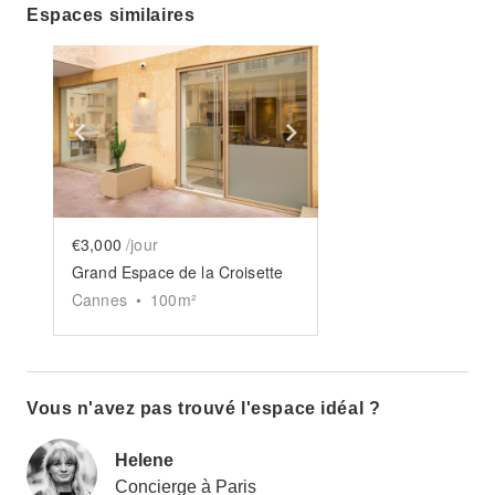
Espaces similaires
Show previous slide
Show next slide
€3,000
/jour
Grand Espace de la Croisette
Cannes
•
100
m²
Vous n'avez pas trouvé l'espace idéal ?
Helene
Concierge à Paris