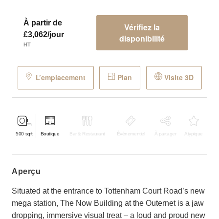
À partir de
Vérifiez la
£3,062/jour
disponibilité
HT
L’emplacement
Plan
Visite 3D
500
sqft
Boutique
Bar & Restaurant
Événementiel
À partager
Atypique
aperçu
Situated at the entrance to Tottenham Court Road’s new
mega station, The Now Building at the Outernet is a jaw
dropping, immersive visual treat – a loud and proud new