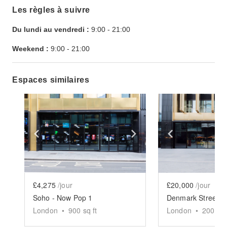
Les règles à suivre
Du lundi au vendredi :
9:00
-
21:00
Weekend :
9:00
-
21:00
Espaces similaires
Show previous slide
Show next slide
Show previ
£4,275
/jour
£20,000
/jour
Soho - Now Pop 1
London
•
900
sq ft
London
•
2005
sq