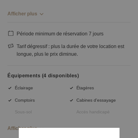
Afficher plus
Période minimum de réservation 7 jours
Tarif dégressif : plus la durée de votre location est
longue, plus le prix diminue.
Équipements (4 disponibles)
Éclairage
Étagères
Comptoirs
Cabines d'essayage
Sous-sol
Accès handicapé
Afficher plus