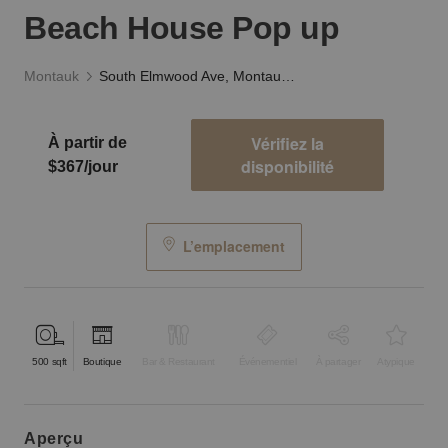
Beach House Pop up
Montauk
South Elmwood Ave, Montauk - The Indoor Beach House Pop up
Vérifiez la
À partir de
disponibilité
$367/jour
L’emplacement
500
sqft
Boutique
Bar & Restaurant
Événementiel
À partager
Atypique
aperçu