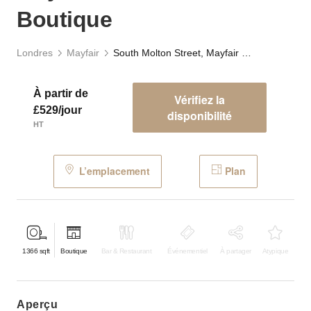
Boutique
Londres
Mayfair
South Molton Street, Mayfair - The Green Boutique
À partir de
Vérifiez la
£529/jour
disponibilité
HT
L’emplacement
Plan
1366
sqft
Boutique
Bar & Restaurant
Événementiel
À partager
Atypique
aperçu