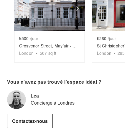
Show previous slide
Show next slide
Show previ
£500
/jour
£260
/jour
Grosvenor Street, Mayfair - Private Showroom
London
•
507
sq ft
London
•
295
sq 
Vous n'avez pas trouvé l'espace idéal ?
Lea
Concierge à Londres
Contactez-nous