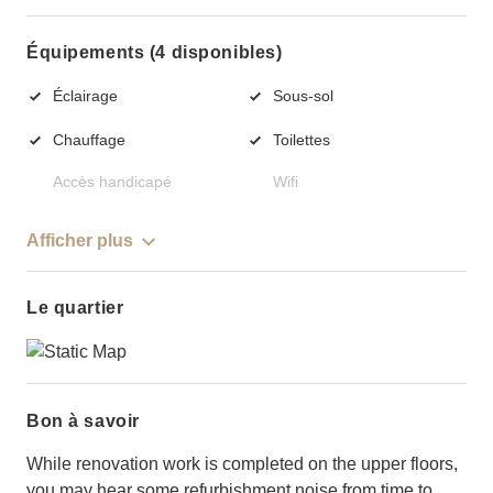
Équipements (4 disponibles)
Éclairage
Sous-sol
Chauffage
Toilettes
Accès handicapé
Wifi
Afficher plus
Le quartier
Bon à savoir
While renovation work is completed on the upper floors,
you may hear some refurbishment noise from time to