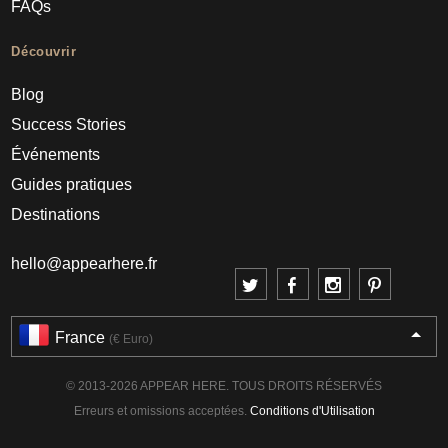
FAQs
Découvrir
Blog
Success Stories
Événements
Guides pratiques
Destinations
hello@appearhere.fr
France
(€ Euro)
© 2013-2026 APPEAR HERE. TOUS DROITS RÉSERVÉS
Erreurs et omissions acceptées.
Conditions d'Utilisation