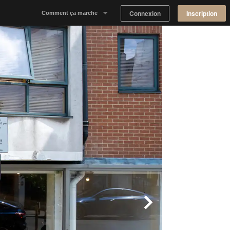
Connexion
Inscription
Comment ça marche
Notre concept
Proposer un espace
Trouver un espace
Tableau de Bord Propriétaire