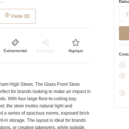
house Street, Clapham Common - The Glass Front Store
Date
Visite 3D
Événementiel
À partager
Atypique
Comm
apham High Street, The Glass Front Store
rfect for brands looking to make an impact in
. With four large floor-to-ceiling bay
t, the store invites natural light and
ind a series of spacious rooms, exposed brick
ilt-in storage. The layout is ideal for brands
ions, or creative takeovers, while outside,