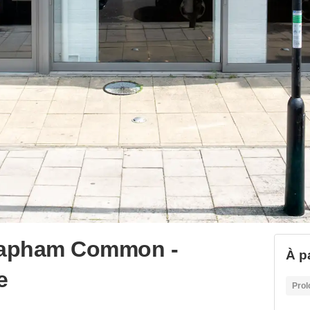
Clapham Common -
À p
e
Prol