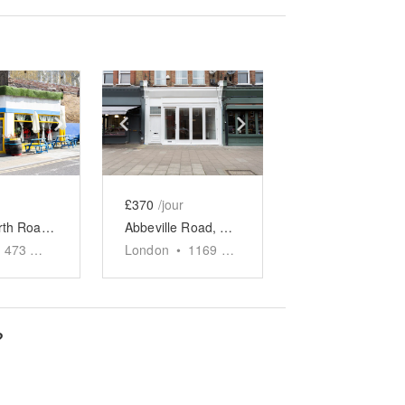
e
previous slide
Show next slide
Show previous slide
Show next slide
£370
/jour
Wandsworth Road - The Corner Restaurant
Abbeville Road, Clapham - Spacious White Store
473
sq ft
London
•
1169
sq ft
?