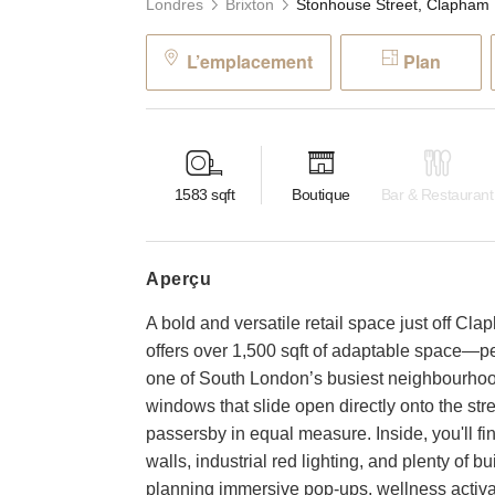
Londres
Brixton
Ston
L’emplacement
Plan
1583
sqft
Boutique
Bar & Restaurant
aperçu
A bold and versatile retail space just off Cl
offers over 1,500 sqft of adaptable space—pe
one of South London’s busiest neighbourhoods
windows that slide open directly onto the stree
passersby in equal measure. Inside, you'll f
walls, industrial red lighting, and plenty of bu
planning immersive pop-ups, wellness activat