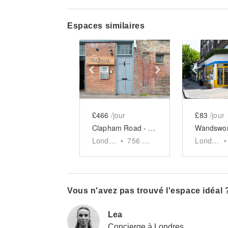
Espaces similaires
Show previous slide
Show next slid
Show 
£466
/jour
£83
/jour
Clapham Road - F&B Venue
London
•
756
sq ft
London
•
Vous n'avez pas trouvé l'espace idéal 
Lea
Concierge à Londres