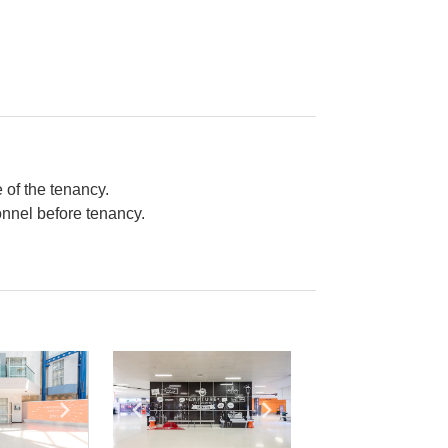
 of the tenancy.
onnel before tenancy.
e
previous slide
Show next slide
Show previous slide
Show next slide