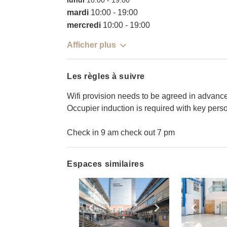
lundi
10:00
-
19:00
mardi
10:00
-
19:00
mercredi
10:00
-
19:00
Afficher plus
Les règles à suivre
Wifi provision needs to be agreed in advance
Occupier induction is required with key pers
Check in 9 am check out 7 pm
Espaces similaires
Show previous slide
Show next slid
Show 