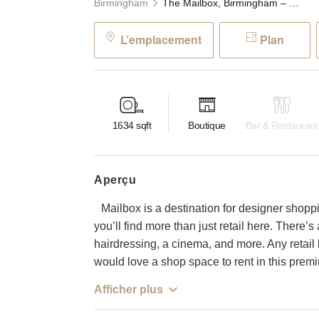
Birmingham
The Mailbox, Birmingham – The Orange Store
L’emplacement
Plan
1634
sqft
Boutique
Bar & Restaurant
aperçu
Mailbox is a destination for designer shoppi
you’ll find more than just retail here. There’s
hairdressing, a cinema, and more. Any reta
would love a shop space to rent in this pr
Afficher plus