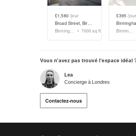
£1,580
/jour
£395
/jou
Broad Street, Birmingham - Rum Runner Yard
Birmingham
•
7000
sq ft
Birmingham
Vous n'avez pas trouvé l'espace idéal 
Lea
Concierge à Londres
Contactez-nous