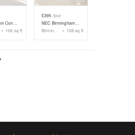
r
£395
/jour
Birmingham Convention Centre - The ICC Experiential Space
NEC Birmingham Experiential Space
•
108
sq ft
Birmingham
•
108
sq ft
?