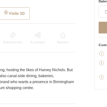
Date
Visite 3D
Événementiel
À partager
Atypique
Comm
ng, hosting the likes of Harvey Nichols. But
 also canal-side dining, bakeries,
il brand who wants a presence in Birmingham
emium shopping centre.