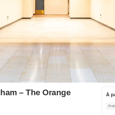
gham – The Orange
À p
Prol