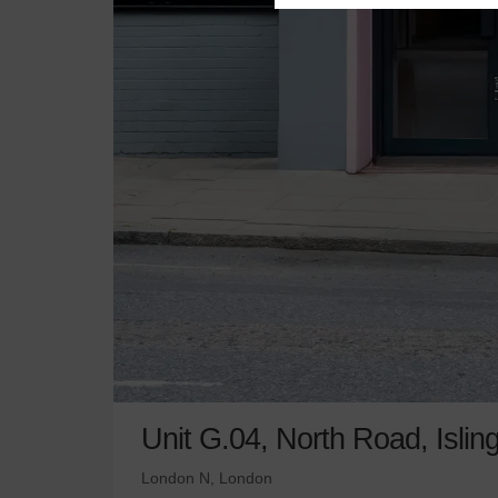
Unit G.04, North Road, Isli
London N, London