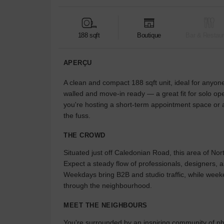
188 sqft
Boutique
Bar & Restaur
APERÇU
A clean and compact 188 sqft unit, ideal for anyone
walled and move-in ready — a great fit for solo op
you're hosting a short-term appointment space or a
the fuss.
THE CROWD
Situated just off Caledonian Road, this area of No
Expect a steady flow of professionals, designers, a
Weekdays bring B2B and studio traffic, while week
through the neighbourhood.
MEET THE NEIGHBOURS
You're surrounded by an inspiring community of ph