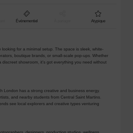
ant
Événementiel
À partager
Atypique
 looking for a minimal setup. The space is sleek, white-
erators, boutique brands, or small-scale pop-ups. Whether
 discreet showroom, it’s got everything you need without
rth London has a strong creative and business energy.
rtists, and nearby students from Central Saint Martins.
ends see local explorers and creative types venturing
otographers, designers, production studios, wellness