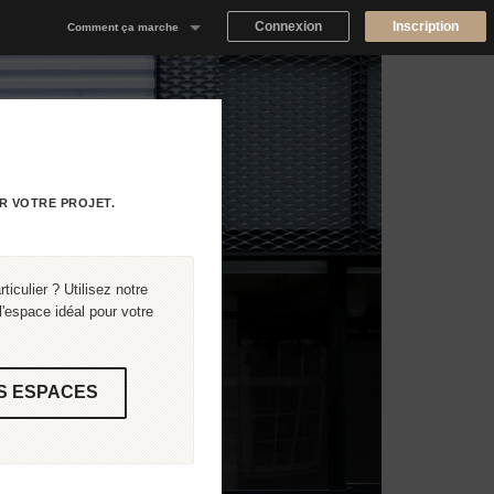
Connexion
Inscription
Comment ça marche
Notre concept
Proposer un espace
Trouver un espace
R VOTRE PROJET.
Tableau de Bord Propriétaire
iculier ? Utilisez notre
'espace idéal pour votre
S ESPACES