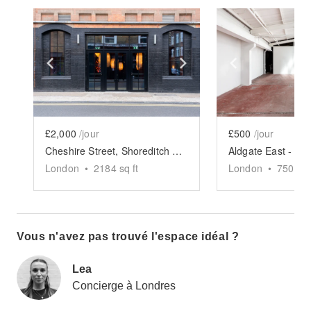
Show previous slide
Show next slide
Show previ
£2,000
/jour
£500
/jour
Cheshire Street, Shoreditch - The Rustic Event Space
London
•
2184
sq ft
London
•
750
sq 
Vous n'avez pas trouvé l'espace idéal ?
Lea
Concierge à Londres