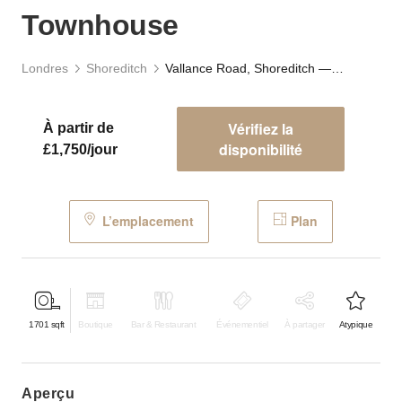
Townhouse
Londres
Shoreditch
Vallance Road, Shoreditch — The East London Townhouse
Vérifiez la
À partir de
disponibilité
£1,750/jour
L’emplacement
Plan
1701
sqft
Boutique
Bar & Restaurant
Événementiel
À partager
Atypique
aperçu