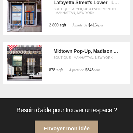
Lafayette Street’s Lower - Level Showroom
BOUTIQUE, ATYPIQUE & ÉVÉNEMENTIEL
· MANHATTAN, NEW YORK
2 800 sqft
$416
À partir de
/jour
Midtown Pop-Up, Madison Ave
BOUTIQUE · MANHATTAN, NEW YORK
878 sqft
$843
À partir de
/jour
Besoin d'aide pour trouver un espace ?
Envoyer mon idée