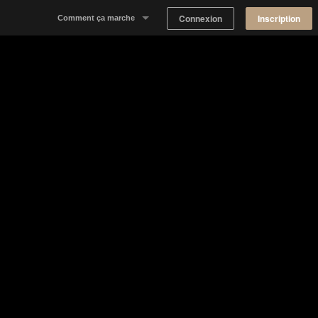
Connexion
Inscription
Comment ça marche
Notre concept
Proposer un espace
Trouver un espace
Tableau de Bord Propriétaire