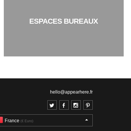
ESPACES BUREAUX
hello@appearhere.fr
France
(€ Euro)