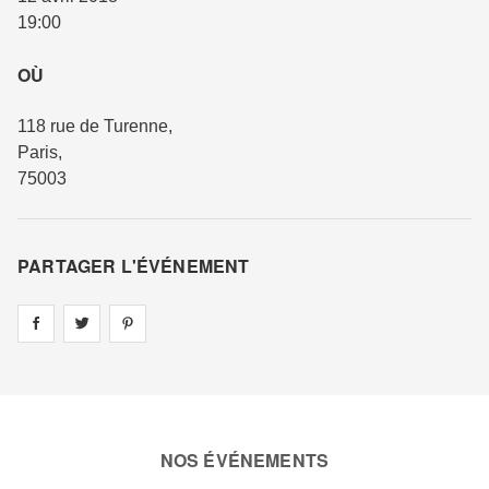
19:00
OÙ
118 rue de Turenne
,
Paris
,
75003
PARTAGER L'ÉVÉNEMENT
Share on
Share on
facebook
Share on
twitter
pintrest
NOS ÉVÉNEMENTS