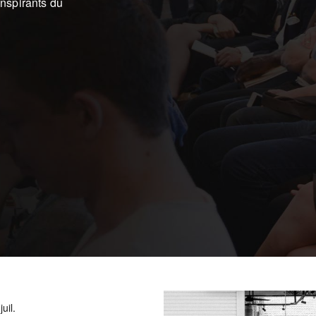
nspirants du
juil.