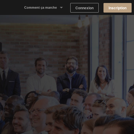
Connexion
Inscription
Comment ça marche
Notre concept
Proposer un espace
Trouver un espace
Tableau de Bord Propriétaire