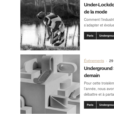
Under-Lockdow
de la mode
Comment l’industri
s’adapter et évolu
Paris
Undergrou
Événements
·
29 
Underground S
demain
Pour cette troisi
l’année, nous avon
débattre et à parta
Paris
Undergrou