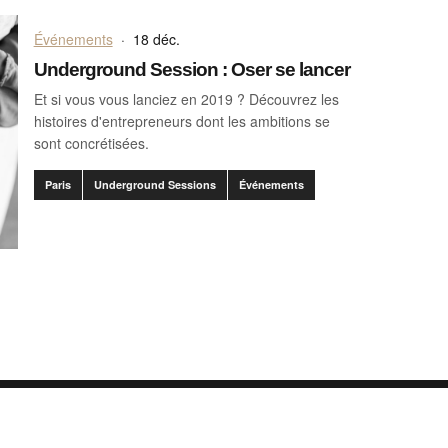
Événements
·
18 déc.
Underground Session : Oser se lancer
Et si vous vous lanciez en 2019 ? Découvrez les
histoires d'entrepreneurs dont les ambitions se
sont concrétisées.
Paris
Underground Sessions
Événements
.client.components.pagination.accessibility_label" translation]
ination.client.components.pagination.accessibility_label" translation]
ts.pagination.client.components.pagination.accessibility_label" transl
1
hello@appearhere.fr