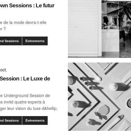
n Sessions : Le futur
e de la mode devra-t-elle
er ?
nd Sessions
Événements
oct.
ession : Le Luxe de
ème Underground Session de
s invité quatre experts à
ger leur vision du luxe d&hellip;
nd Sessions
Événements