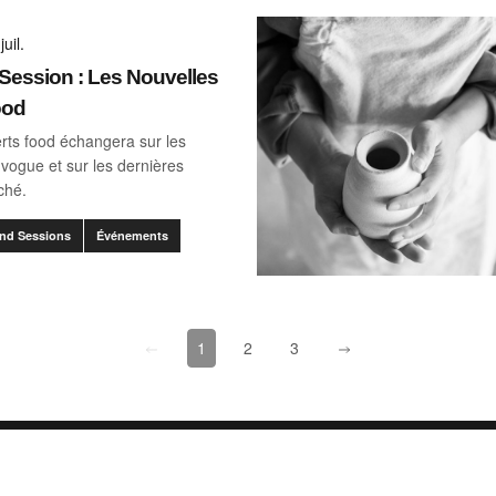
juil.
ession : Les Nouvelles
ood
rts food échangera sur les
vogue et sur les dernières
ché.
nd Sessions
Événements
go to page
0
go to page
2
[missing "fr.client.components.pagination
[missing "fr.client.components.pag
[missing "fr.client.componen
1
2
3
e
À propos
Découvrir