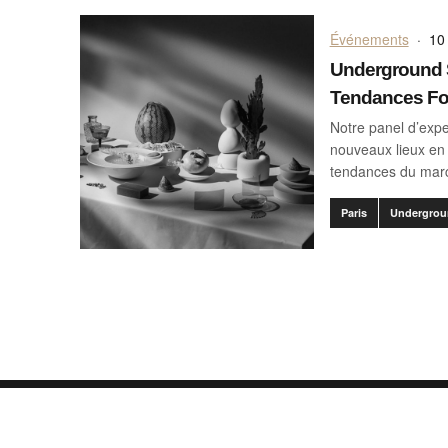
Événements
·
10 
Underground S
Tendances F
Notre panel d’expe
nouveaux lieux en 
tendances du mar
Paris
Undergrou
Comment ça march