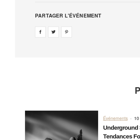
PARTAGER L'ÉVÉNEMENT
Share on
Share on
facebook
Share on
twitter
pintrest
P
Événements
·
10 
Underground S
Tendances F