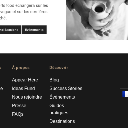
rts food échangera sur les
vogue et sur les dernières
ché.
nd Sessions
Événements
e
À propos
Découvrir
Appear Here
Blog
ce
Ideas Fund
Success Stories
Nous rejoindre
Événements
Presse
Guides
pratiques
FAQs
Destinations