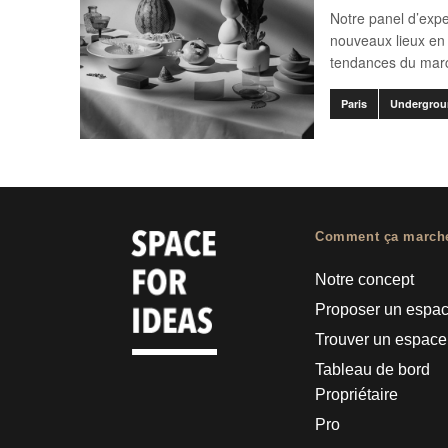
Notre panel d’expe
nouveaux lieux en 
tendances du mar
Paris
Undergrou
Comment ça march
Notre concept
Proposer un espa
Trouver un espace
Tableau de bord
Propriétaire
Pro