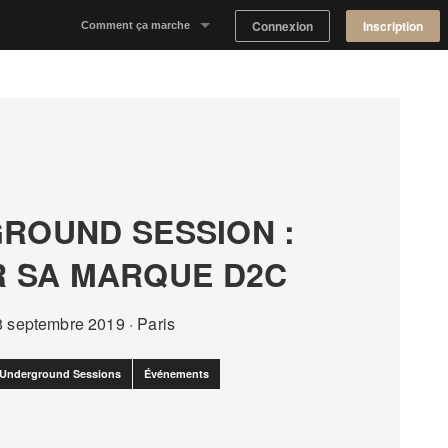
Connexion
Inscription
Comment ça marche
Notre concept
Proposer un espace
Trouver un espace
ROUND SESSION :
Tableau de Bord Propriétaire
 SA MARQUE D2C
8 septembre 2019
·
Paris
Underground Sessions
Événements