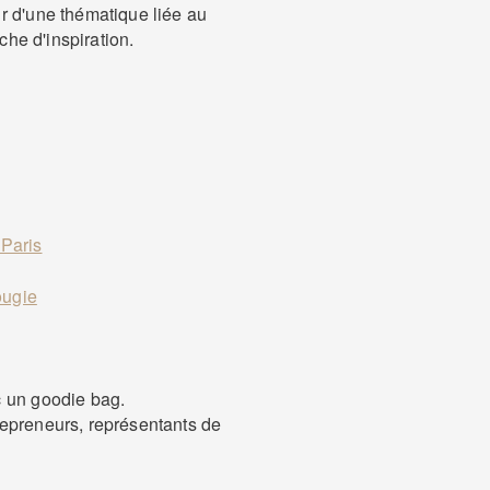
r d'une thématique liée au
che d'inspiration.
 Paris
ougie
c un goodie bag.
repreneurs, représentants de