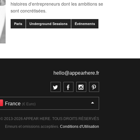
histoires d'entrepreneurs dont les ambitions se
sont concrétisées.
Paris
Underground Sessions
Événements
hello@appearhere.fr
France
(€ Euro)
© 2013-2026 APPEAR HERE. TOUS DROITS RÉSERVÉS
Erreurs et omissions acceptées.
Conditions d'Utilisation