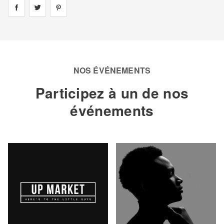
Share on
Share on
facebook
Share on
twitter
pintrest
NOS ÉVÉNEMENTS
Participez à un de nos
événements