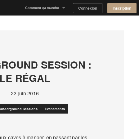
Connexion
Inscription
Comment ça marche
Notre concept
Proposer un espace
Trouver un espace
ROUND SESSION :
Tableau de Bord Propriétaire
LE RÉGAL
22 juin 2016
Underground Sessions
Événements
aux caves à manger, en passant par les