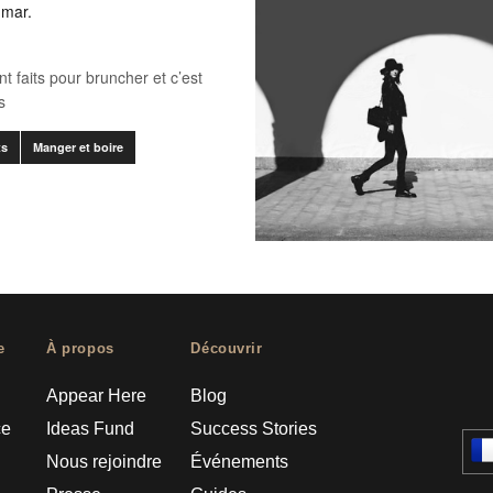
 mar.
 faits pour bruncher et c’est
s
ts
Manger et boire
e
À propos
Découvrir
Appear Here
Blog
ce
Ideas Fund
Success Stories
Nous rejoindre
Événements