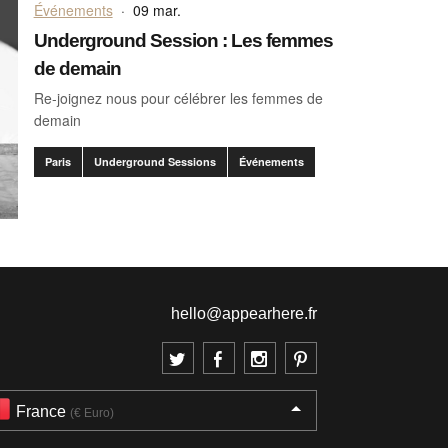
Événements
·
09 mar.
Underground Session : Les femmes
de demain
Re-joignez nous pour célébrer les femmes de
demain
Paris
Underground Sessions
Événements
hello@appearhere.fr
France
(€ Euro)