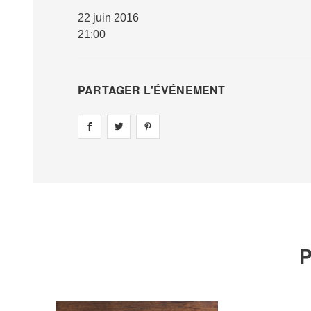
22 juin 2016
21:00
PARTAGER L'ÉVÉNEMENT
Share on
Share on
facebook
Share on
twitter
pintrest
P