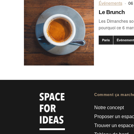
Événements
·
06
Le Brunch
Les Dimanches sont
pourquoi ce 6 mar
Paris
Événemen
Comment ça march
Notre concept
Proposer un espa
Trouver un espace