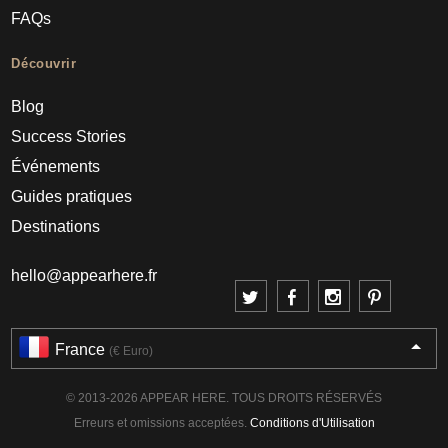
FAQs
Découvrir
Blog
Success Stories
Événements
Guides pratiques
Destinations
hello@appearhere.fr
France
(€ Euro)
© 2013-2026 APPEAR HERE. TOUS DROITS RÉSERVÉS
Erreurs et omissions acceptées.
Conditions d'Utilisation