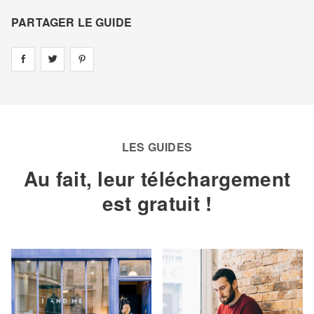
PARTAGER LE GUIDE
Share on
Share on
facebook
Share on
twitter
pintrest
LES GUIDES
Au fait, leur téléchargement
est gratuit !